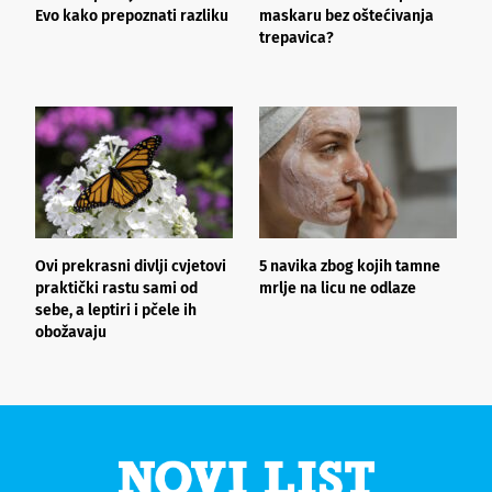
Evo kako prepoznati razliku
maskaru bez oštećivanja
h
trepavica?
a
d
Ovi prekrasni divlji cvjetovi
5 navika zbog kojih tamne
K
praktički rastu sami od
mrlje na licu ne odlaze
p
sebe, a leptiri i pčele ih
obožavaju