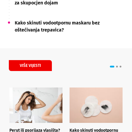
za skupocjen dojam
Kako skinuti vodootpornu maskaru bez
oštećivanja trepavica?
VIŠE VIJESTI
Perut ili psorijaza vlasišta?
Kako skinuti vodootpornu
Š