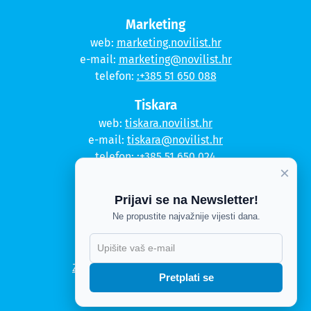
Marketing
web:
marketing.novilist.hr
e-mail:
marketing@novilist.hr
telefon:
:+385 51 650 088
Tiskara
web:
tiskara.novilist.hr
e-mail:
tiskara@novilist.hr
telefon:
:+385 51 650 024
×
Copyright © 2020. Novi list
Prijavi se na Newsletter!
Kontakt
Ne propustite najvažnije vijesti dana.
Politika privatnosti
X
Politika kolačića
Zahtjev za pristup informacijama
Pretplati se
Impressum