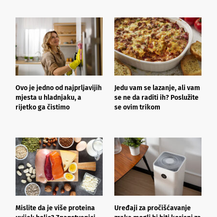
Ovo je jedno od najprljavijih
Jedu vam se lazanje, ali vam
B
mjesta u hladnjaku, a
se ne da raditi ih? Poslužite
p
rijetko ga čistimo
se ovim trikom
k
s
Mislite da je više proteina
Uređaji za pročišćavanje
B