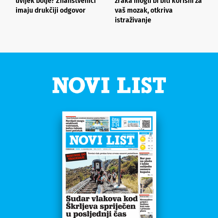
uvijek bolje? Znanstvenici
zraka mogli bi biti korisni za
r
imaju drukčiji odgovor
vaš mozak, otkriva
n
istraživanje
l