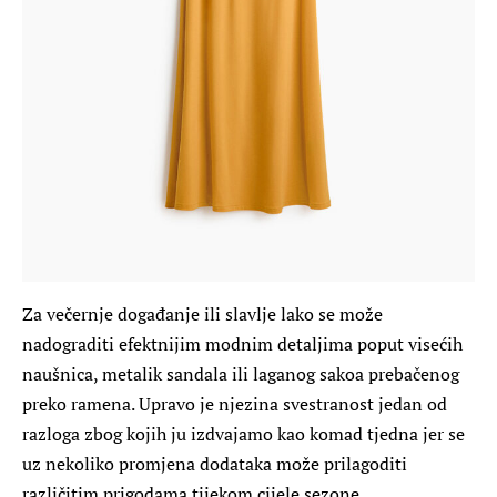
Za večernje događanje ili slavlje lako se može
nadograditi efektnijim modnim detaljima poput visećih
naušnica, metalik sandala ili laganog sakoa prebačenog
preko ramena. Upravo je njezina svestranost jedan od
razloga zbog kojih ju izdvajamo kao komad tjedna jer se
uz nekoliko promjena dodataka može prilagoditi
različitim prigodama tijekom cijele sezone.