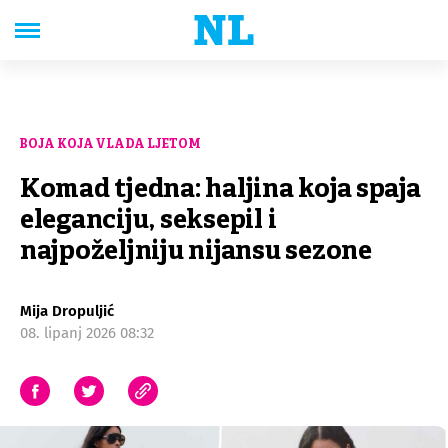
BOJA KOJA VLADA LJETOM
Komad tjedna: haljina koja spaja
eleganciju, seksepil i
najpoželjniju nijansu sezone
Mija Dropuljić
08. lipanj 2026 08:32