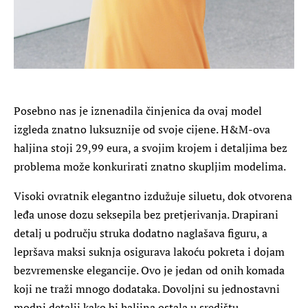
Posebno nas je iznenadila činjenica da ovaj model
izgleda znatno luksuznije od svoje cijene. H&M-ova
haljina stoji 29,99 eura, a svojim krojem i detaljima bez
problema može konkurirati znatno skupljim modelima.
Visoki ovratnik elegantno izdužuje siluetu, dok otvorena
leđa unose dozu seksepila bez pretjerivanja. Drapirani
detalj u području struka dodatno naglašava figuru, a
lepršava maksi suknja osigurava lakoću pokreta i dojam
bezvremenske elegancije.
Ovo je jedan od onih komada
koji ne traži mnogo dodataka. Dovoljni su jednostavni
modni detalji kako bi haljina ostala u središtu