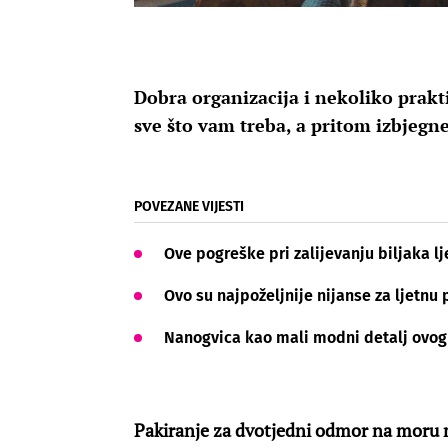
Dobra organizacija i nekoliko prak
sve što vam treba, a pritom izbjegn
POVEZANE VIJESTI
Ove pogreške pri zalijevanju biljaka lje
Ovo su najpoželjnije nijanse za ljetnu
Nanogvica kao mali modni detalj ovog l
Pakiranje za dvotjedni odmor na moru 