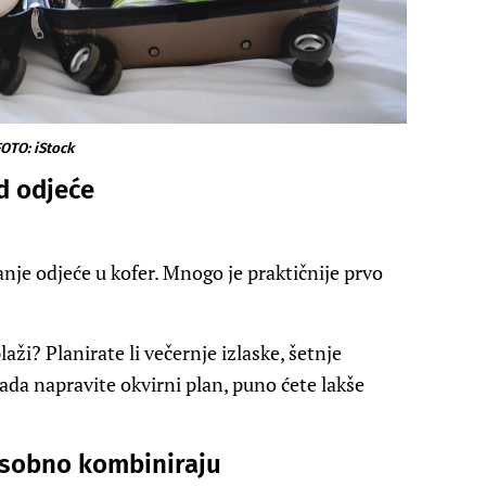
OTO: iStock
od odjeće
je odjeće u kofer. Mnogo je praktičnije prvo
aži? Planirate li večernje izlaske, šetnje
Kada napravite okvirni plan, puno ćete lakše
usobno kombiniraju