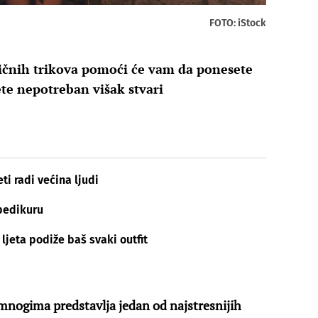
FOTO: iStock
tičnih trikova pomoći će vam da ponesete
ete nepotreban višak stvari
ti radi većina ljudi
 pedikuru
jeta podiže baš svaki outfit
mnogima predstavlja jedan od najstresnijih