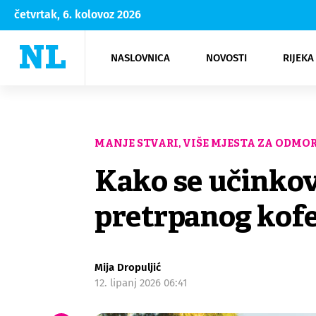
četvrtak, 6. kolovoz 2026
NASLOVNICA
NOVOSTI
RIJEKA
Rijeka
Kultura
Opatija
Hrvatsk
Moda
NK Rije
Sh
MANJE STVARI, VIŠE MJESTA ZA ODMO
Kako se učinkov
pretrpanog kofe
Mija Dropuljić
12. lipanj 2026 06:41