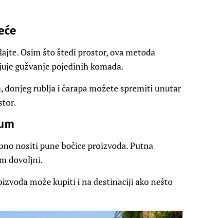
eće
lajte. Osim što štedi prostor, ova metoda
njuje gužvanje pojedinih komada.
 donjeg rublja i čarapa možete spremiti unutar
stor.
mum
bno nositi pune bočice proizvoda. Putna
im dovoljni.
izvoda može kupiti i na destinaciji ako nešto