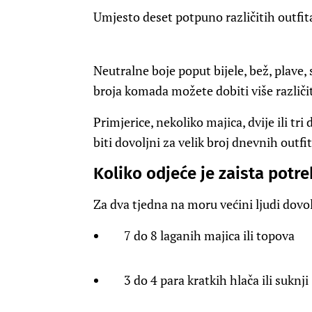
Umjesto deset potpuno različitih outfita
Neutralne boje poput bijele, bež, plave,
broja komada možete dobiti više različi
Primjerice, nekoliko majica, dvije ili t
biti dovoljni za velik broj dnevnih outfit
Koliko odjeće je zaista potr
Za dva tjedna na moru većini ljudi dovol
7 do 8 laganih majica ili topova
3 do 4 para kratkih hlača ili suknji