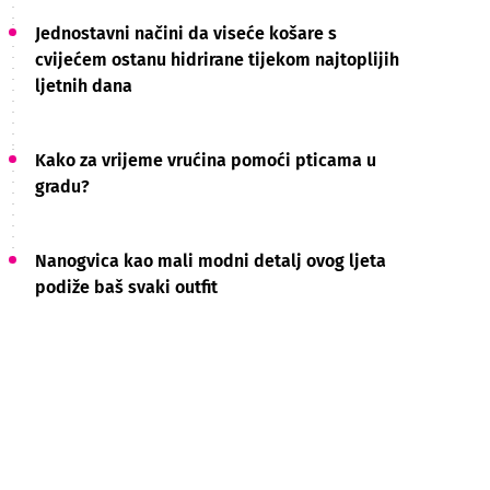
Jednostavni načini da viseće košare s
cvijećem ostanu hidrirane tijekom najtoplijih
ljetnih dana
Kako za vrijeme vrućina pomoći pticama u
gradu?
Nanogvica kao mali modni detalj ovog ljeta
podiže baš svaki outfit