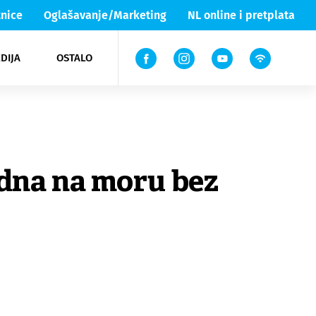
nice
Oglašavanje/Marketing
NL online i pretplata
DIJA
OSTALO
ar
ortovi
 List TV
entari
elgood
Lika & Senj
edna na moru bez