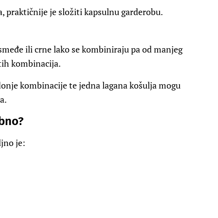
, praktičnije je složiti kapsulnu garderobu.
 smeđe ili crne lako se kombiniraju pa od manjeg
tih kombinacija.
ri donje kombinacije te jedna lagana košulja mogu
a.
ebno?
jno je: