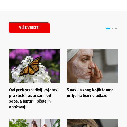
VIŠE VIJESTI
Ovi prekrasni divlji cvjetovi
5 navika zbog kojih tamne
K
praktički rastu sami od
mrlje na licu ne odlaze
p
sebe, a leptiri i pčele ih
obožavaju