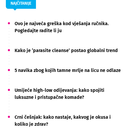
NAJČITANIJE
Ovo je najveća greška kod vješanja ručnika.
Pogledajte radite li ju
Kako je ‘parasite cleanse’ postao globalni trend
5 navika zbog kojih tamne mrlje na licu ne odlaze
Umijeće high-low odijevanja: kako spojiti
luksuzne i pristupačne komade?
Crni češnjak: kako nastaje, kakvog je okusa i
koliko je zdrav?