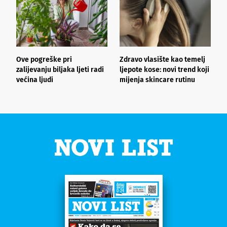
Ove pogreške pri
Zdravo vlasište kao temelj
3
zalijevanju biljaka ljeti radi
ljepote kose: novi trend koji
i
većina ljudi
mijenja skincare rutinu
h