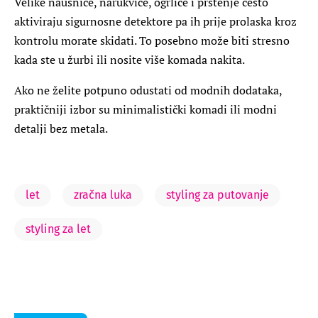
Velike naušnice, narukvice, ogrlice i prstenje često
aktiviraju sigurnosne detektore pa ih prije prolaska kroz
kontrolu morate skidati. To posebno može biti stresno
kada ste u žurbi ili nosite više komada nakita.
Ako ne želite potpuno odustati od modnih dodataka,
praktičniji izbor su minimalistički komadi ili modni
detalji bez metala.
let
zračna luka
styling za putovanje
styling za let