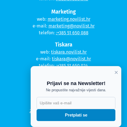
Marketing
web:
marketing.novilist.hr
e-mail:
marketing@novilist.hr
telefon:
:+385 51 650 088
Tiskara
web:
tiskara.novilist.hr
e-mail:
tiskara@novilist.hr
telefon:
:+385 51 650 024
×
Copyright © 2020. Novi list
Prijavi se na Newsletter!
Kontakt
Ne propustite najvažnije vijesti dana.
Politika privatnosti
X
Politika kolačića
Zahtjev za pristup informacijama
Pretplati se
Impressum