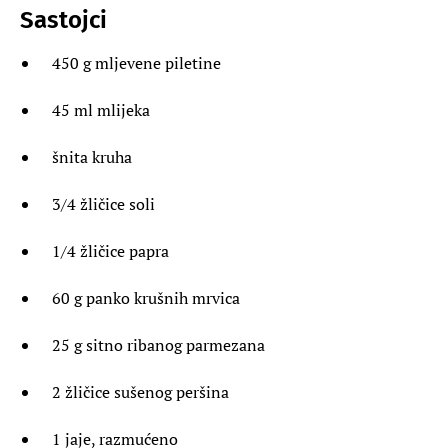
Sastojci
450 g mljevene piletine
45 ml mlijeka
šnita kruha
3/4 žličice soli
1/4 žličice papra
60 g panko krušnih mrvica
25 g sitno ribanog parmezana
2 žličice sušenog peršina
1 jaje, razmućeno