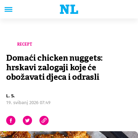
RECEPT
Domaći chicken nuggets:
hrskavi zalogaji koje će
obožavati djeca i odrasli
L. S.
19. svibanj 2026 07:49