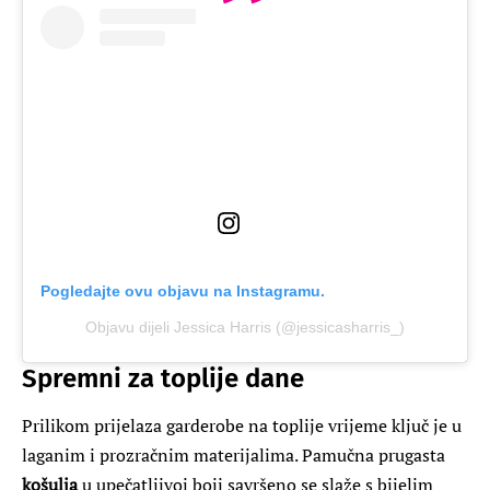
Pogledajte ovu objavu na Instagramu.
Objavu dijeli Jessica Harris (@jessicasharris_)
Spremni za toplije dane
Prilikom prijelaza garderobe na toplije vrijeme ključ je u
laganim i prozračnim materijalima. Pamučna prugasta
košulja
u upečatljivoj boji savršeno se slaže s bijelim