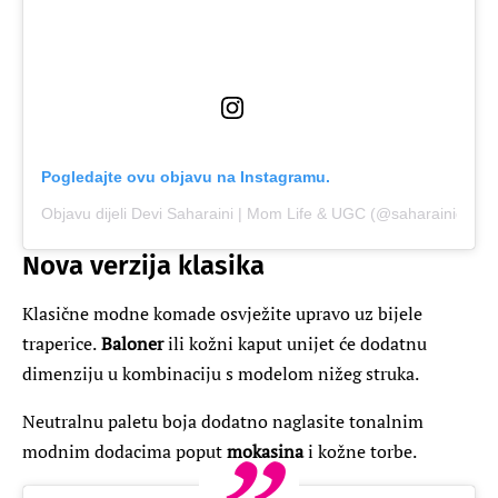
Pogledajte ovu objavu na Instagramu.
Objavu dijeli Devi Saharaini | Mom Life & UGC (@saharainidevi)
Nova verzija klasika
Klasične modne komade osvježite upravo uz bijele
traperice.
Baloner
ili kožni kaput unijet će dodatnu
dimenziju u kombinaciju s modelom nižeg struka.
Neutralnu paletu boja dodatno naglasite tonalnim
modnim dodacima poput
mokasina
i kožne torbe.