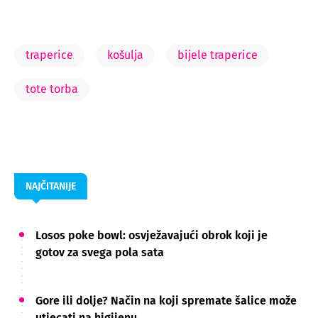
traperice
košulja
bijele traperice
tote torba
NAJČITANIJE
Losos poke bowl: osvježavajući obrok koji je
gotov za svega pola sata
Gore ili dolje? Način na koji spremate šalice može
utjecati na higijenu