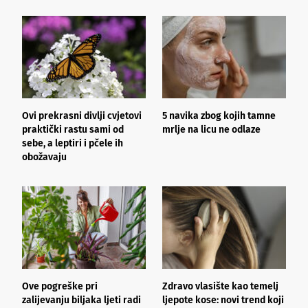
Ovi prekrasni divlji cvjetovi
5 navika zbog kojih tamne
K
praktički rastu sami od
mrlje na licu ne odlaze
p
sebe, a leptiri i pčele ih
obožavaju
Ove pogreške pri
Zdravo vlasište kao temelj
3
zalijevanju biljaka ljeti radi
ljepote kose: novi trend koji
i