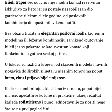
Bijeli traper
već odavno nije modni komad rezerviran
isključivo za ljeto jer su postale nezaobilazan dio
garderobe tijekom cijele godine, od poslovnih
kombinacija do opuštenih vikend outfita.
Bez obzira tražite li
elegantan poslovni look
s krojenim
modelima ili ležernu kombinaciju za vikend-putovanje,
bijeli jeans pokazao se kao svestran komad koji
funkcionira u gotovo svakoj prilici.
U fokusu su različiti krojevi, od skraćenih modela i ravnih
nogavica do širokih silueta, u nježnim tonovima poput
krem, ekru i prljavo bijele nijanse.
Kada se kombiniraju s klasicima iz ormara, poput bijele
majice, upečatljive košulje ili praktične jakne, rezultat
izgleda
sofisticirano
i puno jednostavnije za nositi nego
što se na prvi pogled čini.