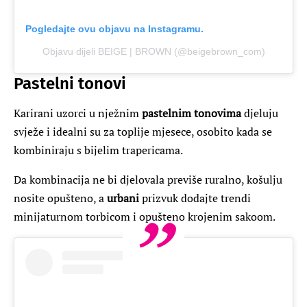
Pogledajte ovu objavu na Instagramu.
Objavu dijeli BEIGE | BROWN (@beigebrown_com)
Pastelni tonovi
Karirani uzorci u nježnim
pastelnim tonovima
djeluju
svježe i idealni su za toplije mjesece, osobito kada se
kombiniraju s bijelim trapericama.
Da kombinacija ne bi djelovala previše ruralno, košulju
nosite opušteno, a
urbani
prizvuk dodajte trendi
minijaturnom torbicom i opušteno krojenim sakoom.