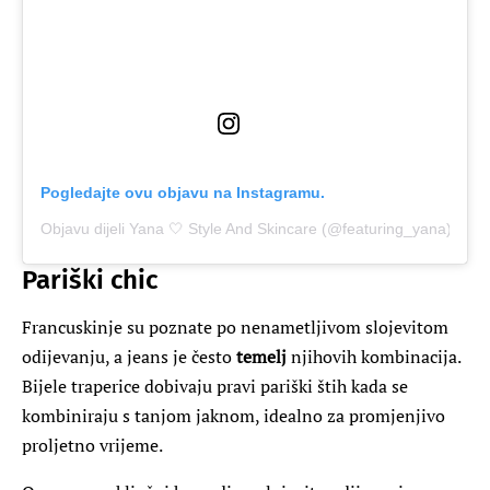
Pogledajte ovu objavu na Instagramu.
Objavu dijeli Yana 🤍 Style And Skincare (@featuring_yana)
Pariški chic
Francuskinje su poznate po nenametljivom slojevitom
odijevanju, a jeans je često
temelj
njihovih kombinacija.
Bijele traperice dobivaju pravi pariški štih kada se
kombiniraju s tanjom jaknom, idealno za promjenjivo
proljetno vrijeme.