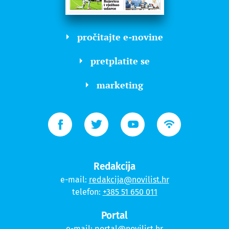
pročitajte e-novine
pretplatite se
marketing
Redakcija
e-mail:
redakcija@novilist.hr
telefon:
+385 51 650 011
Portal
e-mail:
portal@novilist.hr