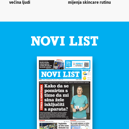
većina ljudi
mijenja skincare rutinu
h