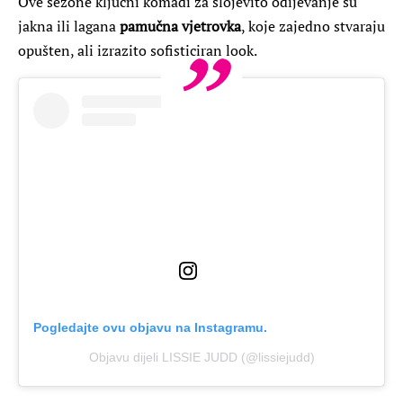
Ove sezone ključni komadi za slojevito odijevanje su
jakna ili lagana
pamučna vjetrovka
, koje zajedno stvaraju
opušten, ali izrazito sofisticiran look.
Pogledajte ovu objavu na Instagramu.
Objavu dijeli LISSIE JUDD (@lissiejudd)