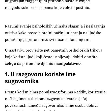
dugotrajan trag
jer ljudi prirodno nastoje izbjeći
neugodu sukoba s osobama koje vole ili poštuju.
Razumijevanje psiholoških učinaka slaganja i neslaganja
otkriva kako postoje brojni načini utjecanja na ljudsko
ponašanje, i pritom nisu svi nužno zlonamjerni.
U nastavku provjerite pet pametnih psiholoških trikova
koje koriste ljudi koji često uspijevaju dobiti ono što
žele, a da pritom ne djeluju
manipulativno
.
1. U razgovoru koriste ime
sugovornika
Prema korisnicima popularnog foruma Reddit, korištenje
nečijeg imena tijekom razgovora stvara osjećaj
povezanosti između sugovornika. Time osoba dobiva