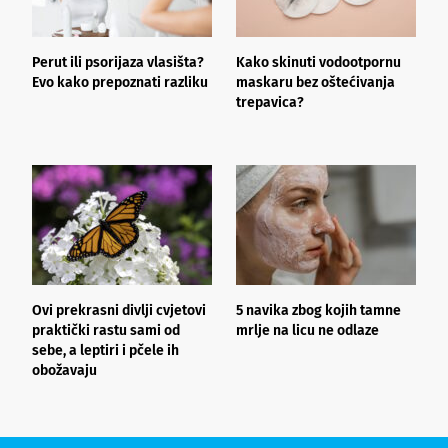
Perut ili psorijaza vlasišta?
Kako skinuti vodootpornu
Š
Evo kako prepoznati razliku
maskaru bez oštećivanja
h
trepavica?
a
d
Ovi prekrasni divlji cvjetovi
5 navika zbog kojih tamne
K
praktički rastu sami od
mrlje na licu ne odlaze
p
sebe, a leptiri i pčele ih
obožavaju