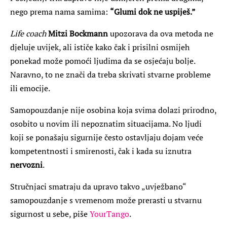
nego prema nama samima:
“Glumi dok ne uspiješ.”
Life coach
Mitzi Bockmann
upozorava da ova metoda ne
djeluje uvijek, ali ističe kako čak i prisilni osmijeh
ponekad može pomoći ljudima da se osjećaju bolje.
Naravno, to ne znači da treba skrivati stvarne probleme
ili emocije.
Samopouzdanje nije osobina koja svima dolazi prirodno,
osobito u novim ili nepoznatim situacijama. No ljudi
koji se ponašaju sigurnije često ostavljaju dojam veće
kompetentnosti i smirenosti, čak i kada su iznutra
nervozni
.
Stručnjaci smatraju da upravo takvo „uvježbano“
samopouzdanje s vremenom može prerasti u stvarnu
sigurnost u sebe, piše
YourTango
.