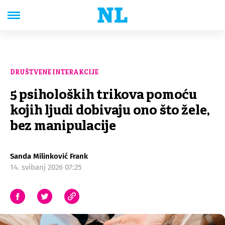
DRUŠTVENE INTERAKCIJE
5 psiholoških trikova pomoću
kojih ljudi dobivaju ono što žele,
bez manipulacije
Sanda Milinković Frank
14. svibanj 2026 07:25