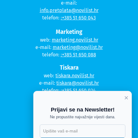
e-mail:
info.pretplata@novilist.hr
telefon:
:+385 51 650 043
Marketing
web:
marketing.novilist.hr
e-mail:
marketing@novilist.hr
telefon:
:+385 51 650 088
Tiskara
web:
tiskara.novilist.hr
e-mail:
tiskara@novilist.hr
telefon:
:+385 51 650 024
×
Copyright © 2020. Novi list
Prijavi se na Newsletter!
Kontakt
Ne propustite najvažnije vijesti dana.
Politika privatnosti
X
Politika kolačića