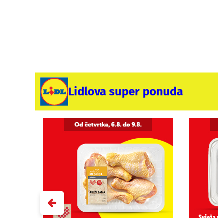
Lidlova super ponuda