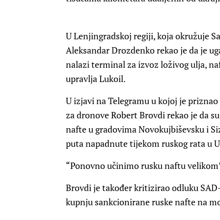
U Lenjingradskoj regiji, koja okružuje S
Aleksandar Drozdenko rekao je da je uga
nalazi terminal za izvoz loživog ulja, n
upravlja Lukoil.
U izjavi na Telegramu u kojoj je prizna
za dronove Robert Brovdi rekao je da su
nafte u gradovima Novokujbiševsku i Sizr
puta napadnute tijekom ruskog rata u Uk
“Ponovno učinimo rusku naftu velikom”,
Brovdi je također kritizirao odluku SA
kupnju sankcionirane ruske nafte na m