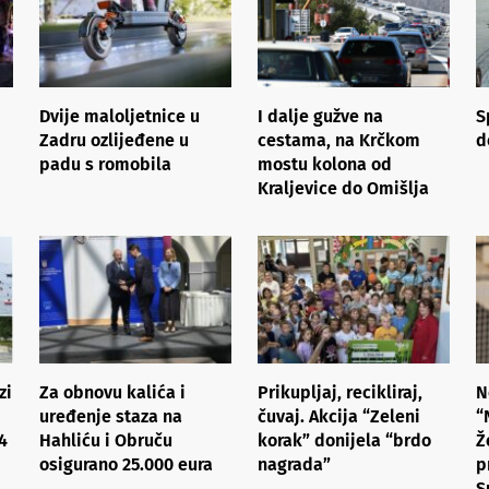
Dvije maloljetnice u
I dalje gužve na
S
Zadru ozlijeđene u
cestama, na Krčkom
d
padu s romobila
mostu kolona od
Kraljevice do Omišlja
zi
Za obnovu kalića i
Prikupljaj, recikliraj,
N
uređenje staza na
čuvaj. Akcija “Zeleni
“
4
Hahliću i Obruču
korak” donijela “brdo
Ž
osigurano 25.000 eura
nagrada”
p
S