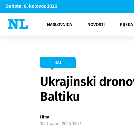
Subota, 8. kolovoz 2026
NASLOVNICA
NOVOSTI
RIJEKA
Rijeka
Kultura
Opatija
Hrvatsk
Moda
NK Rije
Sh
RAT
Ukrajinski dronov
Baltiku
Hina
18. travanj 2026 13:31