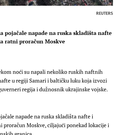
REUTERS
na pojačale napade na ruska skladišta nafte
 za ratni proračun Moskve
kom noći su napali nekoliko ruskih naftnih
nafte u regiji Samari i baltičku luku koja izvozi
guverneri regija i dužnosnik ukrajinske vojske.
jačale napade na ruska skladišta nafte i
ni proračun Moskve, ciljajući ponekad lokacije i
nskih granica.