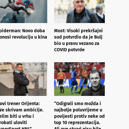
piderman: Novo doba
Most: Visoki prekršajni
onosi revoluciju u kina
sud potvrdio da je Bulj
bio u pravu vezano za
COVID potvrde
ovi trener Orijenta:
“Odigrali smo možda i
Ne skrivam ambicije.
najbolje poluvrijeme u
elim biti u vrhu i
povijesti protiv neke od
robati uloviti
top 10 reprezentacija.
uperSport HNL”
Ali ove stvari nisu bile