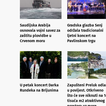
Saudijska Arabija
Gradska glazba Senj
osnovala vojni savez za
održala tradicionalni
zaštitu plovidbe u
ljetni koncert na
Crvenom moru
Pavlinskom trgu
U petak koncert Darka
Zapušteni Preluk odla
Rundeka na Brijunima
u povijest. Otkriveno
što će sve niknuti na 1
tisuća m2 atraktivnog
prostora uz more