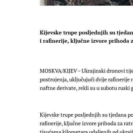
Kijevske trupe posljednjih su tjeda
i rafinerije, ključne izvore prihoda
MOSKVA/KIJEV – Ukrajinski dronovi tije
postrojenja, uključujući dvije rafinerije 
naftne derivate, rekli su u subotu ruski 
Kijevske trupe posljednjih su tjedana po
rafinerije, ključne izvore prihoda za rat
tisućama kilometara udaljenih od ukraji