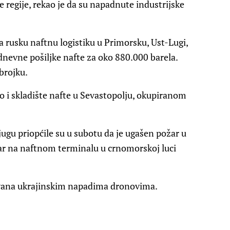
 regije, rekao je da su napadnute industrijske
 rusku naftnu logistiku u Primorsku, Ust-Lugi,
nevne pošiljke nafte za oko 880.000 barela.
brojku.
o i skladište nafte u Sevastopolju, okupiranom
jugu priopćile su u subotu da je ugašen požar u
žar na naftnom terminalu u crnomorskoj luci
kovana ukrajinskim napadima dronovima.