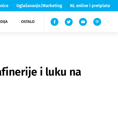
nice
Oglašavanje/Marketing
NL online i pretplata
DIJA
OSTALO
ar
ortovi
 List TV
entari
elgood
Lika & Senj
finerije i luku na