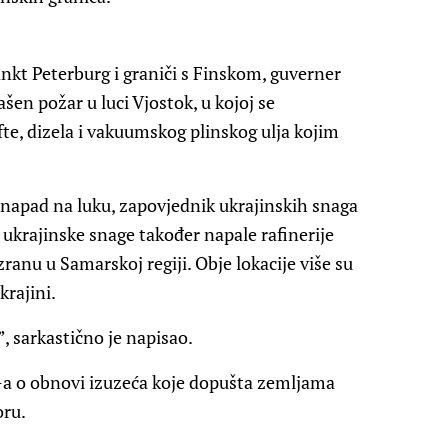
ankt Peterburg i graniči s Finskom, guverner
šen požar u luci Vjostok, u kojoj se
afte, dizela i vakuumskog plinskog ulja kojim
o napad na luku, zapovjednik ukrajinskih snaga
 ukrajinske snage također napale rafinerije
anu u Samarskoj regiji. Obje lokacije više su
rajini.
 sarkastično je napisao.
D-a o obnovi izuzeća koje dopušta zemljama
oru.