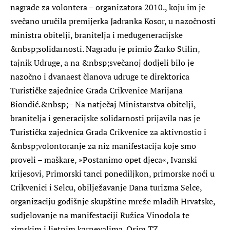
nagrade za volontera – organizatora 2010., koju im je
svečano uručila premijerka Jadranka Kosor, u nazočnosti
ministra obitelji, branitelja i međugeneracijske
&nbsp;solidarnosti. Nagradu je primio Žarko Stilin,
tajnik Udruge, a na &nbsp;svečanoj dodjeli bilo je
nazočno i dvanaest članova udruge te direktorica
Turističke zajednice Grada Crikvenice Marijana
Biondić.&nbsp;– Na natječaj Ministarstva obitelji,
branitelja i generacijske solidarnosti prijavila nas je
Turistička zajednica Grada Crikvenice za aktivnostio i
&nbsp;volontoranje za niz manifestacija koje smo
proveli – maškare, »Postanimo opet djeca«, Ivanski
krijesovi, Primorski tanci ponediljkon, primorske noći u
Crikvenici i Selcu, obilježavanje Dana turizma Selce,
organizaciju godišnje skupštine mreže mladih Hrvatske,
sudjelovanje na manifestaciji Ružica Vinodola te
zimskim i ljetnim karnevalima. Osim TZ,