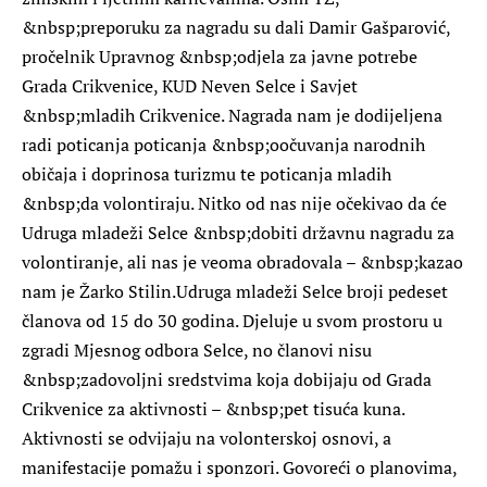
&nbsp;preporuku za nagradu su dali Damir Gašparović,
pročelnik Upravnog &nbsp;odjela za javne potrebe
Grada Crikvenice, KUD Neven Selce i Savjet
&nbsp;mladih Crikvenice. Nagrada nam je dodijeljena
radi poticanja poticanja &nbsp;oočuvanja narodnih
običaja i doprinosa turizmu te poticanja mladih
&nbsp;da volontiraju. Nitko od nas nije očekivao da će
Udruga mladeži Selce &nbsp;dobiti državnu nagradu za
volontiranje, ali nas je veoma obradovala – &nbsp;kazao
nam je Žarko Stilin.Udruga mladeži Selce broji pedeset
članova od 15 do 30 godina. Djeluje u svom prostoru u
zgradi Mjesnog odbora Selce, no članovi nisu
&nbsp;zadovoljni sredstvima koja dobijaju od Grada
Crikvenice za aktivnosti – &nbsp;pet tisuća kuna.
Aktivnosti se odvijaju na volonterskoj osnovi, a
manifestacije pomažu i sponzori. Govoreći o planovima,