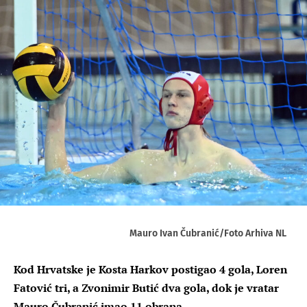
Mauro Ivan Čubranić/Foto Arhiva NL
Kod Hrvatske je Kosta Harkov postigao 4 gola, Loren
Fatović tri, a Zvonimir Butić dva gola, dok je vratar
Mauro Čubranić imao 11 obrana