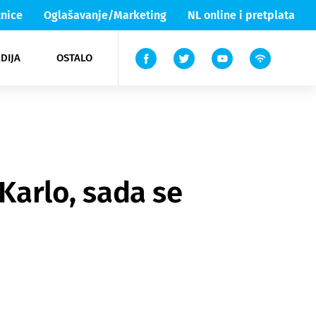
nice
Oglašavanje/Marketing
NL online i pretplata
DIJA
OSTALO
ar
ortovi
 List TV
entari
elgood
Lika & Senj
 Karlo, sada se