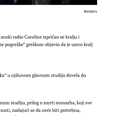
Reuters
nski radio Caroline ispričao se kralju i
ne pogreške” greškom objavio da je umro kralj
eška” u njihovom glavnom studiju dovela do
om studiju, prilog o smrti monarha, koji sve
vnosti, nadajući se da neće biti potrebna,