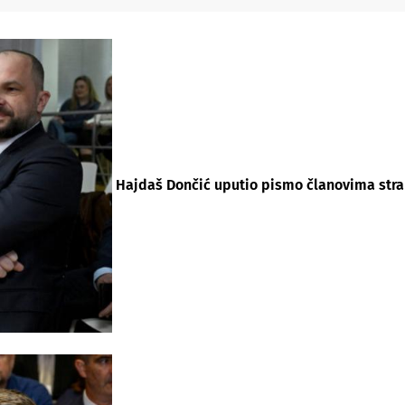
Hajdaš Dončić uputio pismo članovima stran