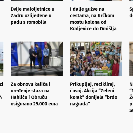
Dvije maloljetnice u
I dalje gužve na
S
Zadru ozlijeđene u
cestama, na Krčkom
d
padu s romobila
mostu kolona od
Kraljevice do Omišlja
zi
Za obnovu kalića i
Prikupljaj, recikliraj,
N
uređenje staza na
čuvaj. Akcija “Zeleni
“
4
Hahliću i Obruču
korak” donijela “brdo
Ž
osigurano 25.000 eura
nagrada”
p
S