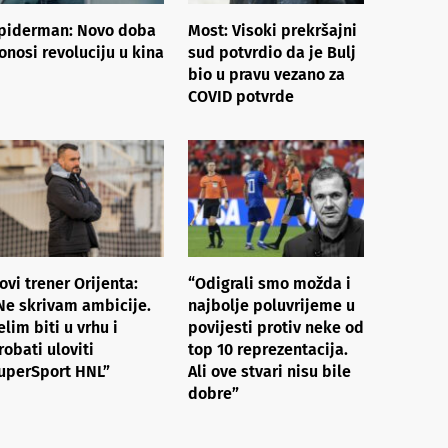
piderman: Novo doba
Most: Visoki prekršajni
onosi revoluciju u kina
sud potvrdio da je Bulj
bio u pravu vezano za
COVID potvrde
ovi trener Orijenta:
“Odigrali smo možda i
Ne skrivam ambicije.
najbolje poluvrijeme u
elim biti u vrhu i
povijesti protiv neke od
robati uloviti
top 10 reprezentacija.
uperSport HNL”
Ali ove stvari nisu bile
dobre”