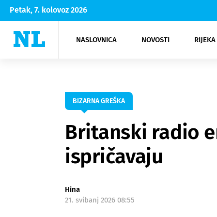
Petak, 7. kolovoz 2026
NASLOVNICA
NOVOSTI
RIJEKA
Rijeka
Kultura
Opatija
Hrvatsk
Moda
NK Rije
Sh
BIZARNA GREŠKA
Britanski radio e
ispričavaju
Hina
21. svibanj 2026 08:55