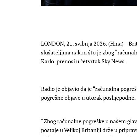
LONDON, 21. svibnja 2026. (Hina) – Brita
slušateljima nakon što je zbog “računal
Karlo, prenosi u četvrtak Sky News.
Radio je objavio da je “računalna pogr
pogrešne objave u utorak poslijepodne.
“Zbog računalne pogreške u našem glavn
postaje u Velikoj Britaniji drže u pripra