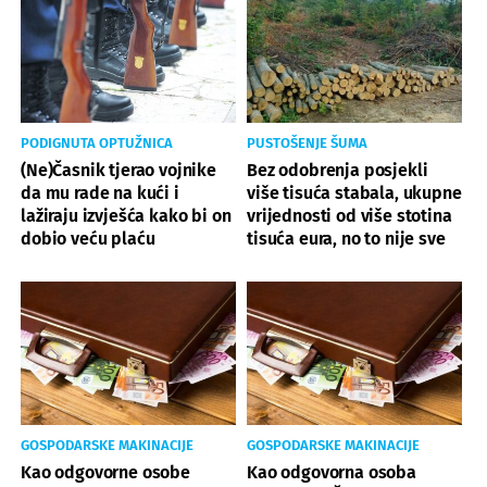
PODIGNUTA OPTUŽNICA
PUSTOŠENJE ŠUMA
(Ne)Časnik tjerao vojnike
Bez odobrenja posjekli
da mu rade na kući i
više tisuća stabala, ukupne
lažiraju izvješća kako bi on
vrijednosti od više stotina
dobio veću plaću
tisuća eura, no to nije sve
GOSPODARSKE MAKINACIJE
GOSPODARSKE MAKINACIJE
Kao odgovorne osobe
Kao odgovorna osoba