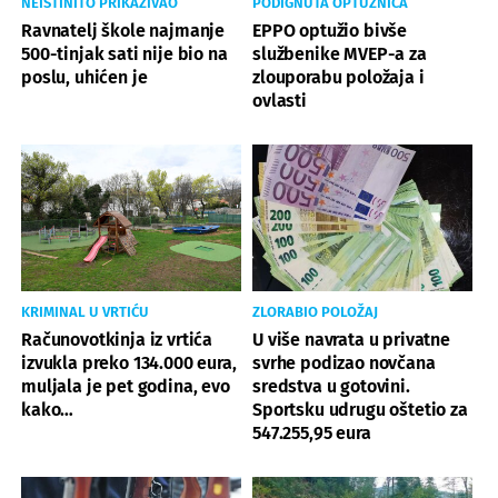
NEISTINITO PRIKAZIVAO
PODIGNUTA OPTUŽNICA
Ravnatelj škole najmanje
EPPO optužio bivše
500-tinjak sati nije bio na
službenike MVEP-a za
poslu, uhićen je
zlouporabu položaja i
ovlasti
KRIMINAL U VRTIĆU
ZLORABIO POLOŽAJ
Računovotkinja iz vrtića
U više navrata u privatne
izvukla preko 134.000 eura,
svrhe podizao novčana
muljala je pet godina, evo
sredstva u gotovini.
kako…
Sportsku udrugu oštetio za
547.255,95 eura