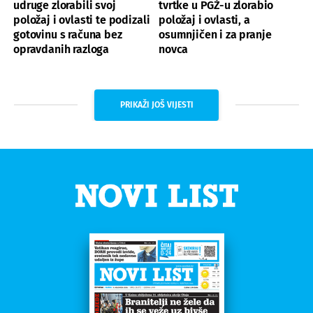
udruge zlorabili svoj
tvrtke u PGŽ-u zlorabio
položaj i ovlasti te podizali
položaj i ovlasti, a
gotovinu s računa bez
osumnjičen i za pranje
opravdanih razloga
novca
PRIKAŽI JOŠ VIJESTI