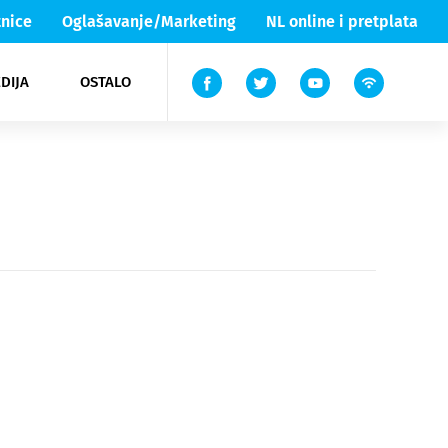
nice
Oglašavanje/Marketing
NL online i pretplata
DIJA
OSTALO
ar
ortovi
 List TV
entari
elgood
Lika & Senj