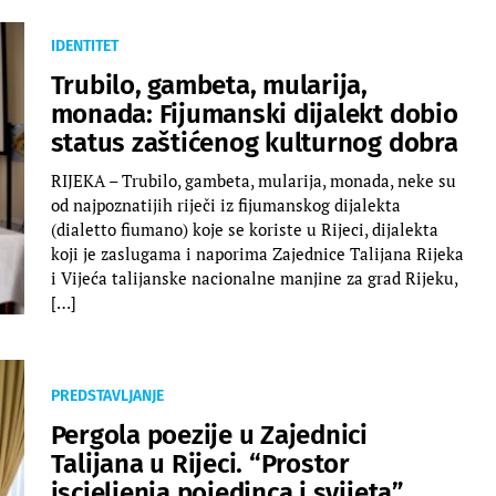
IDENTITET
Trubilo, gambeta, mularija,
monada: Fijumanski dijalekt dobio
status zaštićenog kulturnog dobra
RIJEKA – Trubilo, gambeta, mularija, monada, neke su
od najpoznatijih riječi iz fijumanskog dijalekta
(dialetto fiumano) koje se koriste u Rijeci, dijalekta
koji je zaslugama i naporima Zajednice Talijana Rijeka
i Vijeća talijanske nacionalne manjine za grad Rijeku,
[…]
PREDSTAVLJANJE
Pergola poezije u Zajednici
Talijana u Rijeci. “Prostor
iscjeljenja pojedinca i svijeta”