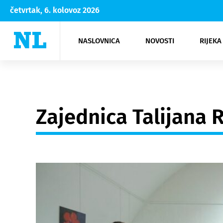
četvrtak, 6. kolovoz 2026
NASLOVNICA
NOVOSTI
RIJEKA
Rijeka
Kultura
Opatija
Hrvatsk
Moda
NK Rije
Sh
Zajednica Talijana 