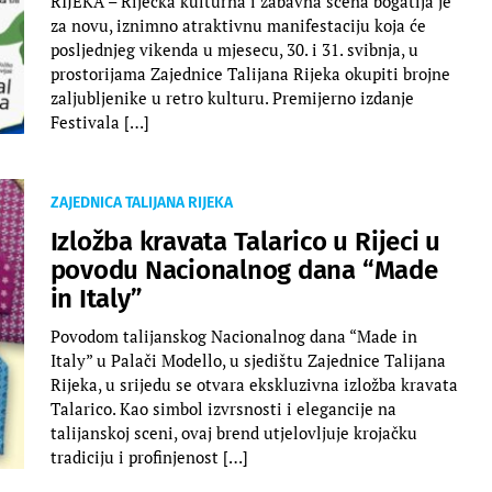
RIJEKA – Riječka kulturna i zabavna scena bogatija je
za novu, iznimno atraktivnu manifestaciju koja će
posljednjeg vikenda u mjesecu, 30. i 31. svibnja, u
prostorijama Zajednice Talijana Rijeka okupiti brojne
zaljubljenike u retro kulturu. Premijerno izdanje
Festivala […]
ZAJEDNICA TALIJANA RIJEKA
Izložba kravata Talarico u Rijeci u
povodu Nacionalnog dana “Made
in Italy”
Povodom talijanskog Nacionalnog dana “Made in
Italy” u Palači Modello, u sjedištu Zajednice Talijana
Rijeka, u srijedu se otvara ekskluzivna izložba kravata
Talarico. Kao simbol izvrsnosti i elegancije na
talijanskoj sceni, ovaj brend utjelovljuje krojačku
tradiciju i profinjenost […]