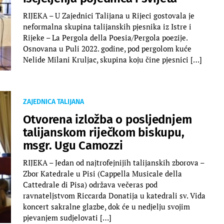
RIJEKA – U Zajednici Talijana u Rijeci gostovala je
neformalna skupina talijanskih pjesnika iz Istre i
Rijeke – La Pergola della Poesia/Pergola poezije.
Osnovana u Puli 2022. godine, pod pergolom kuće
Nelide Milani Kruljac, skupina koju čine pjesnici […]
ZAJEDNICA TALIJANA
Otvorena izložba o posljednjem
talijanskom riječkom biskupu,
msgr. Ugu Camozzi
RIJEKA – Jedan od najtrofejnijih talijanskih zborova –
Zbor Katedrale u Pisi (Cappella Musicale della
Cattedrale di Pisa) održava večeras pod
ravnateljstvom Riccarda Donatija u katedrali sv. Vida
koncert sakralne glazbe, dok će u nedjelju svojim
pjevanjem sudjelovati […]