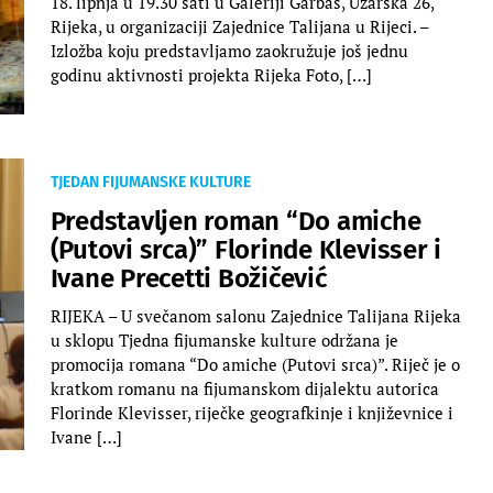
18. lipnja u 19.30 sati u Galeriji Garbas, Užarska 26,
Rijeka, u organizaciji Zajednice Talijana u Rijeci. –
Izložba koju predstavljamo zaokružuje još jednu
godinu aktivnosti projekta Rijeka Foto, […]
TJEDAN FIJUMANSKE KULTURE
Predstavljen roman “Do amiche
(Putovi srca)” Florinde Klevisser i
Ivane Precetti Božičević
RIJEKA – U svečanom salonu Zajednice Talijana Rijeka
u sklopu Tjedna fijumanske kulture održana je
promocija romana “Do amiche (Putovi srca)”. Riječ je o
kratkom romanu na fijumanskom dijalektu autorica
Florinde Klevisser, riječke geografkinje i književnice i
Ivane […]