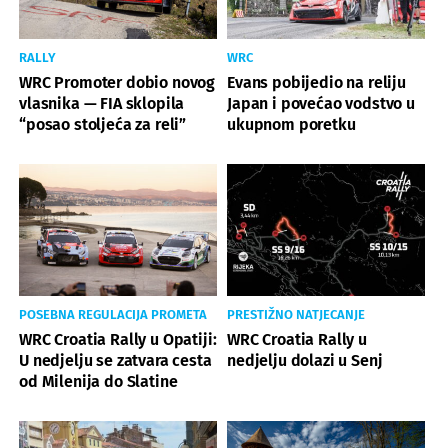
RALLY
WRC
WRC Promoter dobio novog
Evans pobijedio na reliju
vlasnika — FIA sklopila
Japan i povećao vodstvo u
“posao stoljeća za reli”
ukupnom poretku
POSEBNA REGULACIJA PROMETA
PRESTIŽNO NATJECANJE
WRC Croatia Rally u Opatiji:
WRC Croatia Rally u
U nedjelju se zatvara cesta
nedjelju dolazi u Senj
od Milenija do Slatine