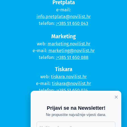
Pretplata
e-mail:
info.pretplata@novilist.hr
telefon:
:+385 51 650 043
Marketing
web:
marketing.novilist.hr
e-mail:
marketing@novilist.hr
telefon:
:+385 51 650 088
Tiskara
web:
tiskara.novilist.hr
e-mail:
tiskara@novilist.hr
telefon:
:+385 51 650 024
×
Copyright © 2020. Novi list
Prijavi se na Newsletter!
Kontakt
Ne propustite najvažnije vijesti dana.
Politika privatnosti