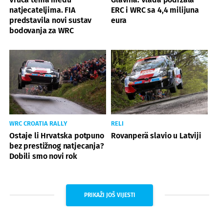
natjecateljima. FIA
ERC i WRC sa 4,4 milijuna
predstavila novi sustav
eura
bodovanja za WRC
WRC CROATIA RALLY
RELI
Ostaje li Hrvatska potpuno
Rovanperä slavio u Latviji
bez prestižnog natjecanja?
Dobili smo novi rok
PRIKAŽI JOŠ VIJESTI