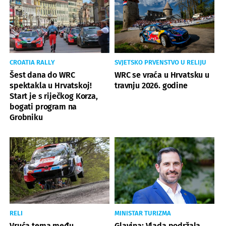
CROATIA RALLY
SVJETSKO PRVENSTVO U RELIJU
Šest dana do WRC
WRC se vraća u Hrvatsku u
spektakla u Hrvatskoj!
travnju 2026. godine
Start je s riječkog Korza,
bogati program na
Grobniku
RELI
MINISTAR TURIZMA
Vruća tema među
Glavina: Vlada podržala