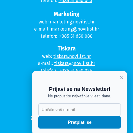
telefon:
:+385 51 650 043
Marketing
web:
marketing.novilist.hr
e-mail:
marketing@novilist.hr
telefon:
:+385 51 650 088
Tiskara
web:
tiskara.novilist.hr
e-mail:
tiskara@novilist.hr
telefon:
:+385 51 650 024
×
Copyright © 2020. Novi list
Prijavi se na Newsletter!
Kontakt
Ne propustite najvažnije vijesti dana.
Politika privatnosti
Politika kolačića
Zahtjev za pristup informacijama
Pretplati se
Impressum