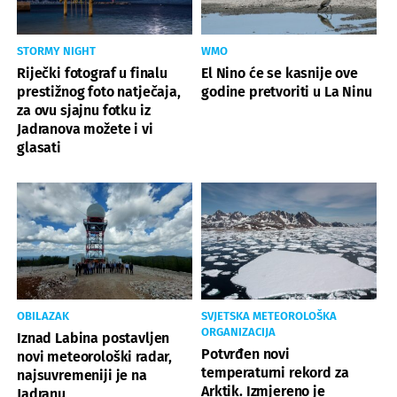
STORMY NIGHT
WMO
Riječki fotograf u finalu
El Nino će se kasnije ove
prestižnog foto natječaja,
godine pretvoriti u La Ninu
za ovu sjajnu fotku iz
Jadranova možete i vi
glasati
OBILAZAK
SVJETSKA METEOROLOŠKA
ORGANIZACIJA
Iznad Labina postavljen
Potvrđen novi
novi meteorološki radar,
temperaturni rekord za
najsuvremeniji je na
Arktik. Izmjereno je
Jadranu