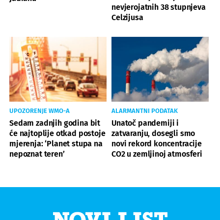
nevjerojatnih 38 stupnjeva
Celzijusa
UPOZORENJE WMO-A
ALARMANTNI PODATAK
Sedam zadnjih godina bit
Unatoč pandemiji i
će najtoplije otkad postoje
zatvaranju, dosegli smo
mjerenja: ‘Planet stupa na
novi rekord koncentracije
nepoznat teren’
CO2 u zemljinoj atmosferi