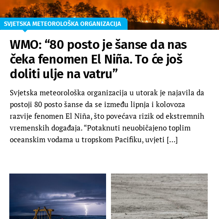
SVJETSKA METEOROLOŠKA ORGANIZACIJA
WMO: “80 posto je šanse da nas
čeka fenomen El Niña. To će još
doliti ulje na vatru”
Svjetska meteorološka organizacija u utorak je najavila da
postoji 80 posto šanse da se između lipnja i kolovoza
razvije fenomen El Niña, što povećava rizik od ekstremnih
vremenskih događaja. “Potaknuti neuobičajeno toplim
oceanskim vodama u tropskom Pacifiku, uvjeti […]