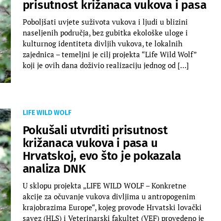
prisutnost križanaca vukova i pasa
Poboljšati uvjete suživota vukova i ljudi u blizini
naseljenih područja, bez gubitka ekološke uloge i
kulturnog identiteta divljih vukova, te lokalnih
zajednica – temeljni je cilj projekta “Life Wild Wolf”
koji je ovih dana doživio realizaciju jednog od […]
LIFE WILD WOLF
Pokušali utvrditi prisutnost
križanaca vukova i pasa u
Hrvatskoj, evo što je pokazala
analiza DNK
U sklopu projekta „LIFE WILD WOLF – Konkretne
akcije za očuvanje vukova divljima u antropogenim
krajobrazima Europe“, kojeg provode Hrvatski lovački
savez (HLS) i Veterinarski fakultet (VEF) provedeno je