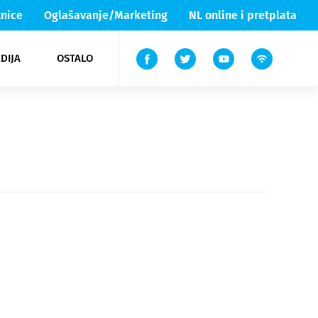
nice
Oglašavanje/Marketing
NL online i pretplata
DIJA
OSTALO
ar
ortovi
 List TV
entari
elgood
Lika & Senj