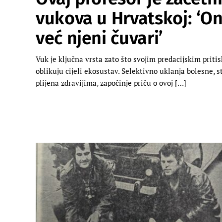
vukova u Hrvatskoj: ‘Oni
već njeni čuvari’
Vuk je ključna vrsta zato što svojim predacijskim priti
oblikuju cijeli ekosustav. Selektivno uklanja bolesne, s
plijena zdravijima, započinje priču o ovoj […]