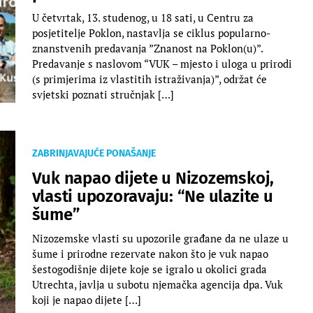
U četvrtak, 13. studenog, u 18 sati, u Centru za
posjetitelje Poklon, nastavlja se ciklus popularno-
znanstvenih predavanja ”Znanost na Poklon(u)”.
Predavanje s naslovom “VUK – mjesto i uloga u prirodi
(s primjerima iz vlastitih istraživanja)”, održat će
svjetski poznati stručnjak […]
ZABRINJAVAJUĆE PONAŠANJE
Vuk napao dijete u Nizozemskoj,
vlasti upozoravaju: “Ne ulazite u
šume”
Nizozemske vlasti su upozorile građane da ne ulaze u
šume i prirodne rezervate nakon što je vuk napao
šestogodišnje dijete koje se igralo u okolici grada
Utrechta, javlja u subotu njemačka agencija dpa. Vuk
koji je napao dijete […]