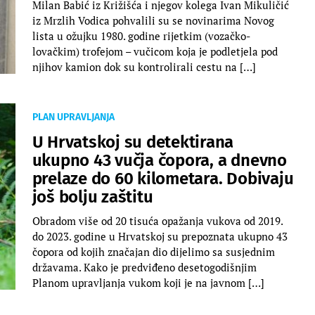
Milan Babić iz Križišća i njegov kolega Ivan Mikuličić
iz Mrzlih Vodica pohvalili su se novinarima Novog
lista u ožujku 1980. godine rijetkim (vozačko-
lovačkim) trofejom – vučicom koja je podletjela pod
njihov kamion dok su kontrolirali cestu na […]
PLAN UPRAVLJANJA
U Hrvatskoj su detektirana
ukupno 43 vučja čopora, a dnevno
prelaze do 60 kilometara. Dobivaju
još bolju zaštitu
Obradom više od 20 tisuća opažanja vukova od 2019.
do 2023. godine u Hrvatskoj su prepoznata ukupno 43
čopora od kojih značajan dio dijelimo sa susjednim
državama. Kako je predviđeno desetogodišnjim
Planom upravljanja vukom koji je na javnom […]