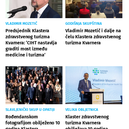
VLADIMIR MOZETIČ
GODIŠNJA SKUPŠTINA
Predsjednik Klastera
Vladimir Mozetič i dalje na
zdravstvenog turizma
čelu Klastera zdravstvenog
Kvarnera: ‘CIHT nastavlja
turizma Kvarnera
graditi most između
medicine i turizma’
SLAVLJENIČKI SKUP U OPATIJI
VELIKA OBLJETNICA
Rođendanskom
Klaster zdravstvenog
fotografijom obilježeno 10
turizma Kvarnera
godina Klastera
obilježava 10 godina.