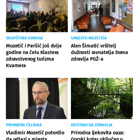
SKUPŠTINA UDRUGE
UMJESTO MOZETIČA
Mozetič i Peršić još dvije
Alen Šimatić vršitelj
godine na čelu Klastera
dužnosti ravnatelja Doma
zdravstvenog turizma
zdravlja PGŽ-a
Kvarnera
PROMJENE ČELNIKA
DESTINACIJA ZDRAVLJA
Vladimir Mozetič potvrdio
Prirodna ljekovita oaza:
da odlazi s mjesta
Gorski kotar uključen u