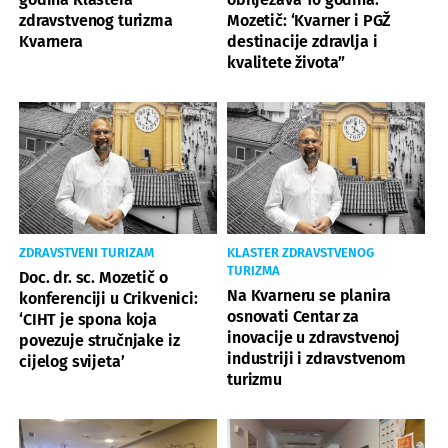
zdravstvenog turizma
Mozetič: ‘Kvarner i PGŽ
Kvarnera
destinacije zdravlja i
kvalitete života”
ZDRAVSTVENI TURIZAM
KLASTER ZDRAVSTVENOG
TURIZMA
Doc. dr. sc. Mozetič o
Na Kvarneru se planira
konferenciji u Crikvenici:
osnovati Centar za
‘CIHT je spona koja
inovacije u zdravstvenoj
povezuje stručnjake iz
industriji i zdravstvenom
cijelog svijeta’
turizmu