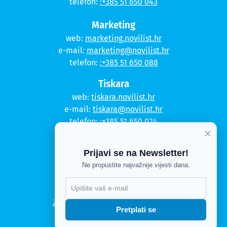
telefon:
:+385 51 650 043
Marketing
web:
marketing.novilist.hr
e-mail:
marketing@novilist.hr
telefon:
:+385 51 650 088
Tiskara
web:
tiskara.novilist.hr
e-mail:
tiskara@novilist.hr
telefon:
:+385 51 650 024
×
Copyright © 2020. Novi list
Prijavi se na Newsletter!
Kontakt
Ne propustite najvažnije vijesti dana.
Politika privatnosti
Politika kolačića
Zahtjev za pristup informacijama
Pretplati se
Impressum