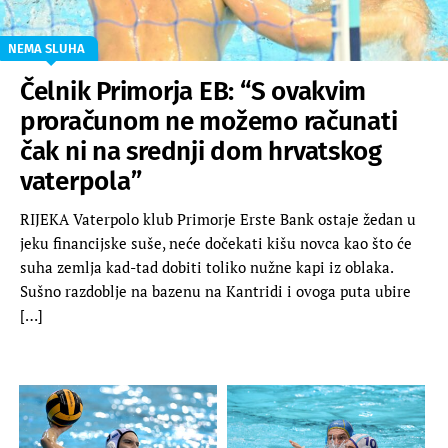
NEMA SLUHA
Čelnik Primorja EB: “S ovakvim
proračunom ne možemo računati
čak ni na srednji dom hrvatskog
vaterpola”
RIJEKA Vaterpolo klub Primorje Erste Bank ostaje žedan u
jeku financijske suše, neće dočekati kišu novca kao što će
suha zemlja kad-tad dobiti toliko nužne kapi iz oblaka.
Sušno razdoblje na bazenu na Kantridi i ovoga puta ubire
[…]