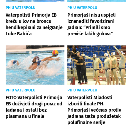
PH U VATERPOLU
PH U VATERPOLU
Vaterpolisti Primorja EB
Primorjaši nisu uspjeli
kreću u lov na broncu
iznenaditi favorizirani
hendikepirani za neigranje
Jadran: “Primili smo
Luke Babića
previše lakih golova”
PH U VATERPOLU
PH U VATERPOLU
FOTO Vaterpolisti Primorja
Vaterpolisti Mladosti
EB doživjeli drugi poraz od
izborili finale PH.
Jadrana i ostali bez
Primorjaši večeras protiv
plasmana u finale
Jadrana traže produžetak
polufinalne serije