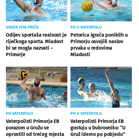
UVIJEK ISTA PRIČA
PH U VATERPOLU
Odljev sportaša realnost je
Petorica igrača poniklih u
riječkoga sporta. Mladost
Primorju osvojili naslov
bi se mogla nazvati –
prvaka u redovima
Primorje
Mladosti
PH VATERPOLO
PH U VATERPOLU
Vaterpolisti Primorja EB
Vaterpolisti Primorja EB
porazom u Gružu se
gostuju u Dubrovniku: “U
oprostili od trećeg mjesta
Gruž idemo po pobjedu”