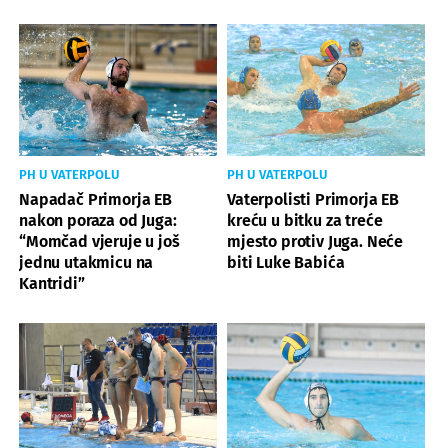
PH U VATERPOLU
PH U VATERPOLU
Napadač Primorja EB
Vaterpolisti Primorja EB
nakon poraza od Juga:
kreću u bitku za treće
“Momčad vjeruje u još
mjesto protiv Juga. Neće
jednu utakmicu na
biti Luke Babića
Kantridi”