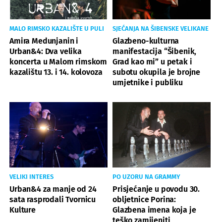
MALO RIMSKO KAZALIŠTE U PULI
SJEĆANJA NA ŠIBENSKE VELIKANE
Amira Medunjanin i
Glazbeno-kulturna
Urban&4: Dva velika
manifestacija “Šibenik,
koncerta u Malom rimskom
Grad kao mi” u petak i
kazalištu 13. i 14. kolovoza
subotu okupila je brojne
umjetnike i publiku
VELIKI INTERES
PO UZORU NA GRAMMY
Urban&4 za manje od 24
Prisjećanje u povodu 30.
sata rasprodali Tvornicu
obljetnice Porina:
Kulture
Glazbena imena koja je
teško zamijeniti