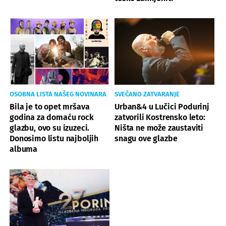
OSOBNA LISTA NAŠEG NOVINARA
SVEČANO ZATVARANJE
Bila je to opet mršava
Urban&4 u Lučici Podurinj
godina za domaću rock
zatvorili Kostrensko leto:
glazbu, ovo su izuzeci.
Ništa ne može zaustaviti
Donosimo listu najboljih
snagu ove glazbe
albuma