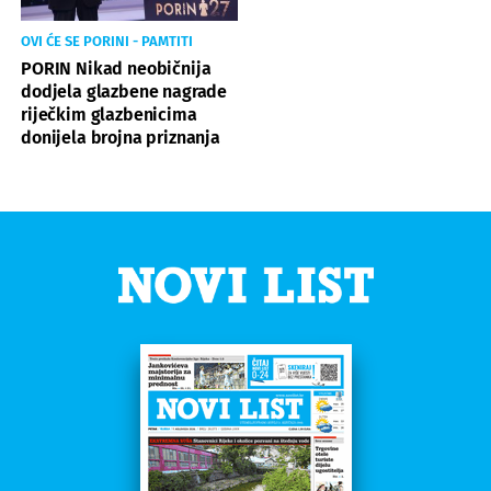
OVI ĆE SE PORINI - PAMTITI
PORIN Nikad neobičnija
dodjela glazbene nagrade
riječkim glazbenicima
donijela brojna priznanja