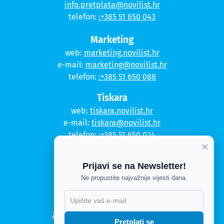
info.pretplata@novilist.hr
telefon:
:+385 51 650 043
Marketing
web:
marketing.novilist.hr
e-mail:
marketing@novilist.hr
telefon:
:+385 51 650 088
Tiskara
web:
tiskara.novilist.hr
e-mail:
tiskara@novilist.hr
telefon:
:+385 51 650 024
×
Copyright © 2020. Novi list
Prijavi se na Newsletter!
Kontakt
Ne propustite najvažnije vijesti dana.
Politika privatnosti
Politika kolačića
Zahtjev za pristup informacijama
Pretplati se