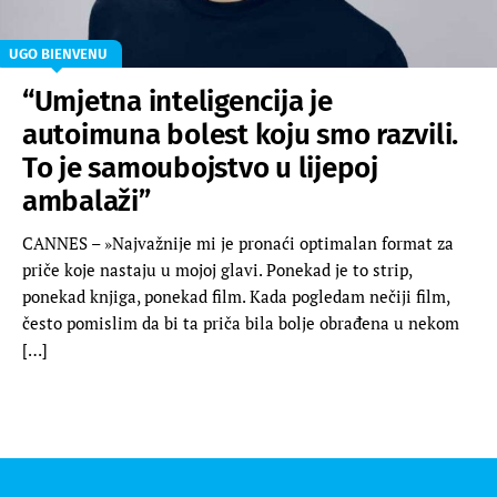
UGO BIENVENU
“Umjetna inteligencija je
autoimuna bolest koju smo razvili.
To je samoubojstvo u lijepoj
ambalaži”
CANNES – »Najvažnije mi je pronaći optimalan format za
priče koje nastaju u mojoj glavi. Ponekad je to strip,
ponekad knjiga, ponekad film. Kada pogledam nečiji film,
često pomislim da bi ta priča bila bolje obrađena u nekom
[…]