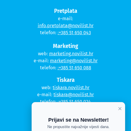
Pretplata
e-mail:
info.pretplata@novilist.hr
telefon:
:+385 51 650 043
Marketing
web:
marketing.novilist.hr
e-mail:
marketing@novilist.hr
telefon:
:+385 51 650 088
Tiskara
web:
tiskara.novilist.hr
e-mail:
tiskara@novilist.hr
telefon:
:+385 51 650 024
×
Copyright © 2020. Novi list
Prijavi se na Newsletter!
Kontakt
Ne propustite najvažnije vijesti dana.