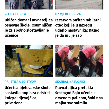
VELIKA GORICA
UZ MJERE OPREZA
Uhićen domar i ravnateljica
Iz zatvora pušten rabijatni
osnovne škole. Osumnjičen
otac koji je u razredu
je za spolno zlostavljanje
udario nastavnika: Kazao
učenice
je da mu je žao
PRIJETILA UBOJSTVOM
SKANDAL NA FLORIDI
Učenica bjelovarske škole
Ravnateljica pretukla
sastavila popis za odstrel
šestogodišnju učenicu
kolega; djevojčica
drvenom palicom, šokirana
privedena
majka sve snimila