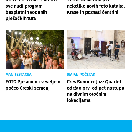
sve nudi program
nekoliko novih foto kutaka.
besplatnih vođenih
Krase ih poznati čentrini
pješačkih tura
MANIFESTACIJA
SJAJAN POČETAK
FOTO Pjesmom i veseljem
Cres Summer Jazz Quartet
počeo Creski semenj
održao prvi od pet nastupa
na divnim otočnim
lokacijama