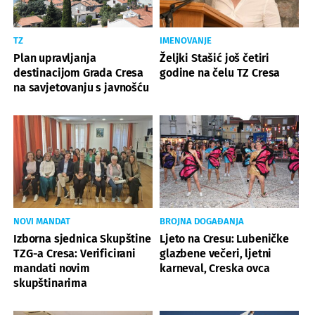
TZ
IMENOVANJE
Plan upravljanja
Željki Stašić još četiri
destinacijom Grada Cresa
godine na čelu TZ Cresa
na savjetovanju s javnošću
NOVI MANDAT
BROJNA DOGAĐANJA
Izborna sjednica Skupštine
Ljeto na Cresu: Lubeničke
TZG-a Cresa: Verificirani
glazbene večeri, ljetni
mandati novim
karneval, Creska ovca
skupštinarima