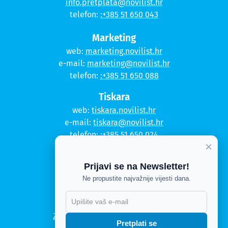
info.pretplata@novilist.hr
telefon:
:+385 51 650 043
Marketing
web:
marketing.novilist.hr
e-mail:
marketing@novilist.hr
telefon:
:+385 51 650 088
Tiskara
web:
tiskara.novilist.hr
e-mail:
tiskara@novilist.hr
telefon:
:+385 51 650 024
×
Copyright © 2020. Novi list
Prijavi se na Newsletter!
Kontakt
Ne propustite najvažnije vijesti dana.
Politika privatnosti
Politika kolačića
Zahtjev za pristup informacijama
Pretplati se