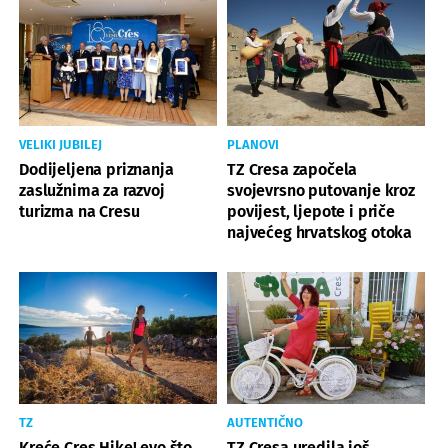
VELIKI JUBILEJ
PLANOVI
Dodijeljena priznanja
TZ Cresa započela
zaslužnima za razvoj
svojevrsno putovanje kroz
turizma na Cresu
povijest, ljepote i priče
najvećeg hrvatskog otoka
TZ
AUTENTIČNO
Kreće Cres Hike! evo što
TZ Cresa uredila još