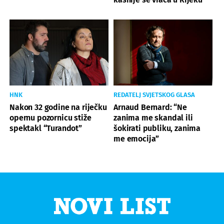
HNK
REDATELJ SVJETSKOG GLASA
Nakon 32 godine na riječku
Arnaud Bernard: “Ne
opernu pozornicu stiže
zanima me skandal ili
spektakl “Turandot”
šokirati publiku, ​zanima
me emocija”