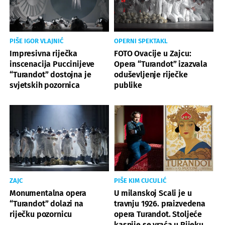
PIŠE IGOR VLAJNIĆ
OPERNI SPEKTAKL
Impresivna riječka
FOTO Ovacije u Zajcu:
inscenacija Puccinijeve
Opera “Turandot” izazvala
“Turandot” dostojna je
oduševljenje riječke
svjetskih pozornica
publike
ZAJC
PIŠE KIM CUCULIĆ
Monumentalna opera
U milanskoj Scali je u
“Turandot” dolazi na
travnju 1926. praizvedena
riječku pozornicu
opera Turandot. Stoljeće
kasnije se vraća u Rijeku