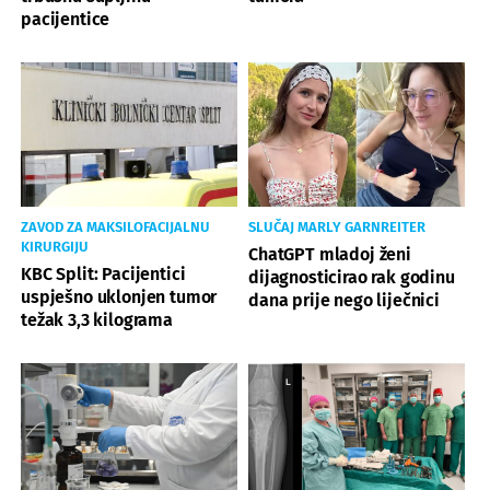
pacijentice
ZAVOD ZA MAKSILOFACIJALNU
SLUČAJ MARLY GARNREITER
KIRURGIJU
ChatGPT mladoj ženi
KBC Split: Pacijentici
dijagnosticirao rak godinu
uspješno uklonjen tumor
dana prije nego liječnici
težak 3,3 kilograma