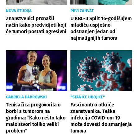
NOVA STUDIJA
PRVI ZAHVAT
Znanstvenici pronašli
U KBC-u Split 16-godišnjem
način kako predvidjeti koji
mladiću uspješno
će tumori postati agresivni
odstranjen jedan od
najmalignijih tumora
GABRIELA DABROWSKI
"STANICE UBOJICE"
Tenisačica progovorila o
Fascinantno otkriće
borbi s tumorom na
znanstvenika. Teška
grudima: “Kako nešto tako
infekcija COVID-om 19
malo stvori toliko veliki
može dovesti do smanjenja
problem”
tumora