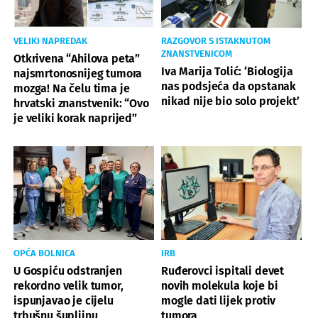
VELIKI NAPREDAK
RAZGOVOR S ISTAKNUTOM
ZNANSTVENICOM
Otkrivena “Ahilova peta”
Iva Marija Tolić: ‘Biologija
najsmrtonosnijeg tumora
nas podsjeća da opstanak
mozga! Na čelu tima je
nikad nije bio solo projekt’
hrvatski znanstvenik: “Ovo
je veliki korak naprijed”
OPĆA BOLNICA
IRB
U Gospiću odstranjen
Ruđerovci ispitali devet
rekordno velik tumor,
novih molekula koje bi
ispunjavao je cijelu
mogle dati lijek protiv
trbušnu šupljinu
tumora