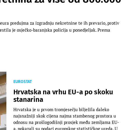
eura predujma za izgradnju nekretnine te ih prevario, protiv
jestila je osječko-baranjska policija u ponedjeljak. Prema
EUROSTAT
Hrvatska na vrhu EU-a po skoku
stanarina
Hrvatska je u prvom tromjesečju bilježila daleko
najsnažniji skok cijena najma stambenog prostora u
odnosu na prošlogodišnji prosjek među zemljama EU-
a, pokazali su podaci europskog statističkog ureda. U