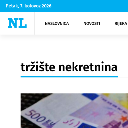
Petak, 7. kolovoz 2026
NASLOVNICA
NOVOSTI
RIJEKA
Rijeka
Kultura
Opatija
Hrvatsk
Moda
NK Rije
Sh
tržište nekretnina