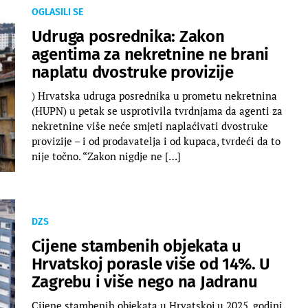
OGLASILI SE
Udruga posrednika: Zakon
agentima za nekretnine ne brani
naplatu dvostruke provizije
) Hrvatska udruga posrednika u prometu nekretnina
(HUPN) u petak se usprotivila tvrdnjama da agenti za
nekretnine više neće smjeti naplaćivati dvostruke
provizije – i od prodavatelja i od kupaca, tvrdeći da to
nije točno. “Zakon nigdje ne […]
DZS
Cijene stambenih objekata u
Hrvatskoj porasle više od 14%. U
Zagrebu i više nego na Jadranu
Cijene stambenih objekata u Hrvatskoj u 2025. godini