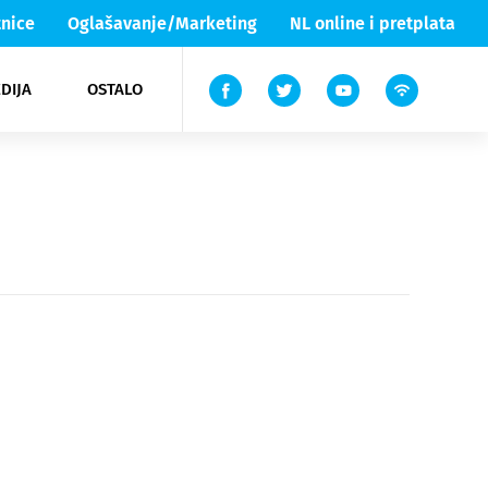
nice
Oglašavanje/Marketing
NL online i pretplata
DIJA
OSTALO
ar
ortovi
 List TV
entari
elgood
Lika & Senj