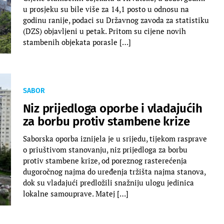
u prosjeku su bile više za 14,1 posto u odnosu na
godinu ranije, podaci su Državnog zavoda za statistiku
(DZS) objavljeni u petak. Pritom su cijene novih
stambenih objekata porasle […]
SABOR
Niz prijedloga oporbe i vladajućih
za borbu protiv stambene krize
Saborska oporba iznijela je u srijedu, tijekom rasprave
o priuštivom stanovanju, niz prijedloga za borbu
protiv stambene krize, od poreznog rasterećenja
dugoročnog najma do uređenja tržišta najma stanova,
dok su vladajući predložili snažniju ulogu jedinica
lokalne samouprave. Matej […]