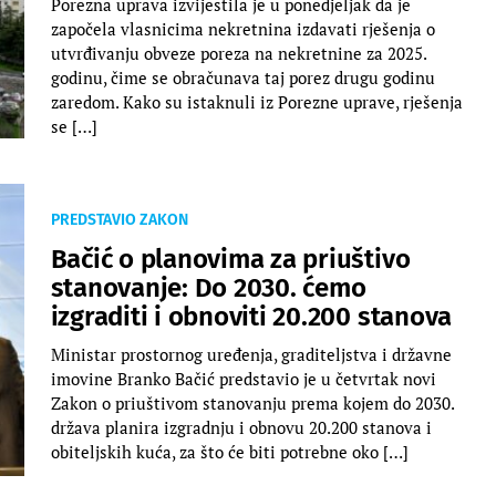
Porezna uprava izvijestila je u ponedjeljak da je
započela vlasnicima nekretnina izdavati rješenja o
utvrđivanju obveze poreza na nekretnine za 2025.
godinu, čime se obračunava taj porez drugu godinu
zaredom. Kako su istaknuli iz Porezne uprave, rješenja
se […]
PREDSTAVIO ZAKON
Bačić o planovima za priuštivo
stanovanje: Do 2030. ćemo
izgraditi i obnoviti 20.200 stanova
Ministar prostornog uređenja, graditeljstva i državne
imovine Branko Bačić predstavio je u četvrtak novi
Zakon o priuštivom stanovanju prema kojem do 2030.
država planira izgradnju i obnovu 20.200 stanova i
obiteljskih kuća, za što će biti potrebne oko […]