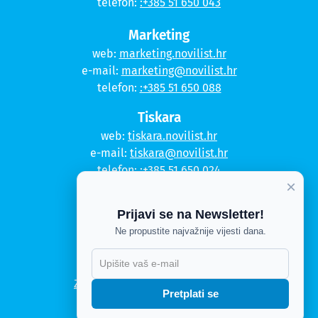
telefon:
:+385 51 650 043
Marketing
web:
marketing.novilist.hr
e-mail:
marketing@novilist.hr
telefon:
:+385 51 650 088
Tiskara
web:
tiskara.novilist.hr
e-mail:
tiskara@novilist.hr
telefon:
:+385 51 650 024
×
Copyright © 2020. Novi list
Prijavi se na Newsletter!
Kontakt
Ne propustite najvažnije vijesti dana.
Politika privatnosti
Politika kolačića
Zahtjev za pristup informacijama
Pretplati se
Impressum