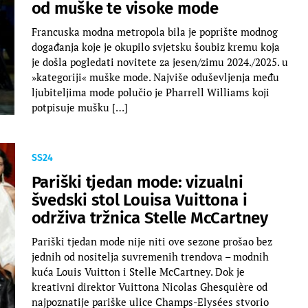
od muške te visoke mode
Francuska modna metropola bila je poprište modnog
događanja koje je okupilo svjetsku šoubiz kremu koja
je došla pogledati novitete za jesen/zimu 2024./2025. u
»kategoriji« muške mode. Najviše oduševljenja među
ljubiteljima mode polučio je Pharrell Williams koji
potpisuje mušku […]
SS24
Pariški tjedan mode: vizualni
švedski stol Louisa Vuittona i
održiva tržnica Stelle McCartney
Pariški tjedan mode nije niti ove sezone prošao bez
jednih od nositelja suvremenih trendova – modnih
kuća Louis Vuitton i Stelle McCartney. Dok je
kreativni direktor Vuittona Nicolas Ghesquière od
najpoznatije pariške ulice Champs-Elysées stvorio