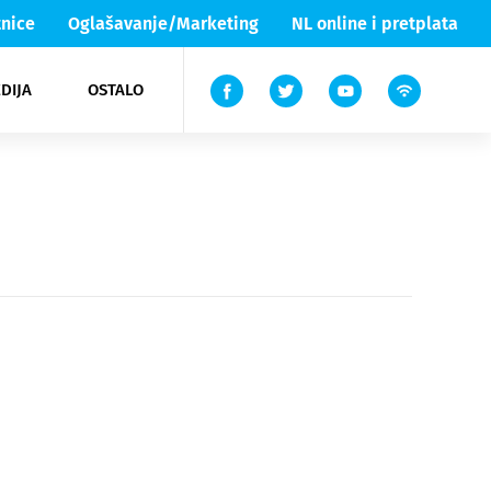
nice
Oglašavanje/Marketing
NL online i pretplata
DIJA
OSTALO
ar
ortovi
 List TV
entari
elgood
Lika & Senj