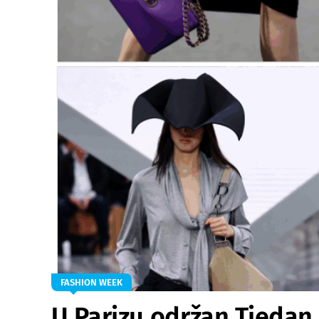
FASHION WEEK
U Parizu održan Tjedan