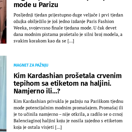
mode u Parizu
Posljednji tjedan prijestupno duge veljače i prvi tjedan
ožujka obilježilo je još jedno izdanje Paris Fashion
Weeka, svojevrsno finale tjedana mode. U čak devet
dana modnim pistama prošetalo je silni broj modela, a
svakim korakom kao da se […]
MAGNET ZA PAŽNJU
Kim Kardashian prošetala crvenim
tepihom sa etiketom na haljini.
Namjerno ili…?
Kim Kardashian privukla je pažnju na Pariškom tjednu
mode potencijalnim modnim promašajem. Promašaj ili
je to učinila namjerno – nije otkrila, a radilo se o crnoj
Balenciaginoj haljini koju je nosila zajedno s etiketom
koja je ostala visjeti […]