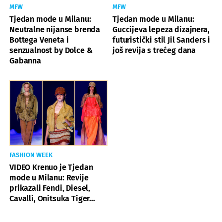
MFW
MFW
Tjedan mode u Milanu:
Tjedan mode u Milanu:
Neutralne nijanse brenda
Guccijeva lepeza dizajnera,
Bottega Veneta i
futuristički stil Jil Sanders i
senzualnost by Dolce &
još revija s trećeg dana
Gabanna
FASHION WEEK
VIDEO Krenuo je Tjedan
mode u Milanu: Revije
prikazali Fendi, Diesel,
Cavalli, Onitsuka Tiger…