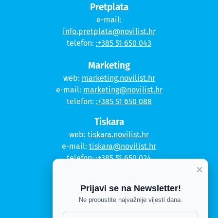
Pretplata
e-mail:
info.pretplata@novilist.hr
telefon:
:+385 51 650 043
Marketing
web:
marketing.novilist.hr
e-mail:
marketing@novilist.hr
telefon:
:+385 51 650 088
Tiskara
web:
tiskara.novilist.hr
e-mail:
tiskara@novilist.hr
telefon:
:+385 51 650 024
×
Copyright © 2020. Novi list
Prijavi se na Newsletter!
Kontakt
Ne propustite najvažnije vijesti dana.
Politika privatnosti