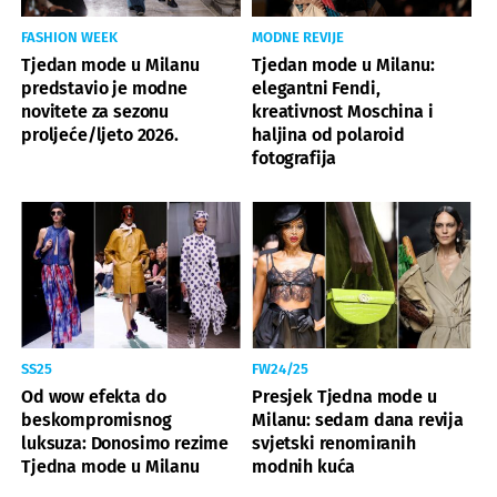
FASHION WEEK
MODNE REVIJE
Tjedan mode u Milanu
Tjedan mode u Milanu:
predstavio je modne
elegantni Fendi,
novitete za sezonu
kreativnost Moschina i
proljeće/ljeto 2026.
haljina od polaroid
fotografija
SS25
FW24/25
Od wow efekta do
Presjek Tjedna mode u
beskompromisnog
Milanu: sedam dana revija
luksuza: Donosimo rezime
svjetski renomiranih
Tjedna mode u Milanu
modnih kuća