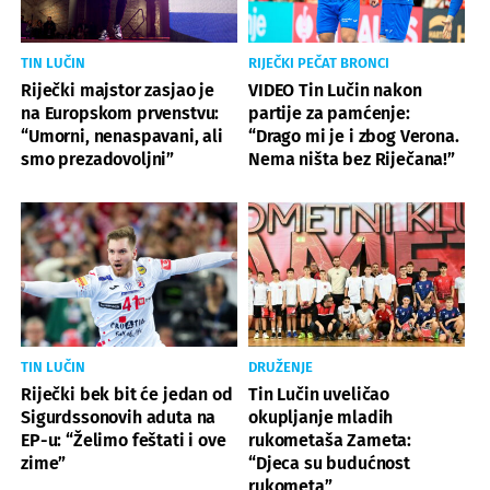
TIN LUČIN
RIJEČKI PEČAT BRONCI
Riječki majstor zasjao je
VIDEO Tin Lučin nakon
na Europskom prvenstvu:
partije za pamćenje:
“Umorni, nenaspavani, ali
“Drago mi je i zbog Verona.
smo prezadovoljni”
Nema ništa bez Riječana!”
TIN LUČIN
DRUŽENJE
Riječki bek bit će jedan od
Tin Lučin uveličao
Sigurdssonovih aduta na
okupljanje mladih
EP-u: “Želimo feštati i ove
rukometaša Zameta:
zime”
“Djeca su budućnost
rukometa”