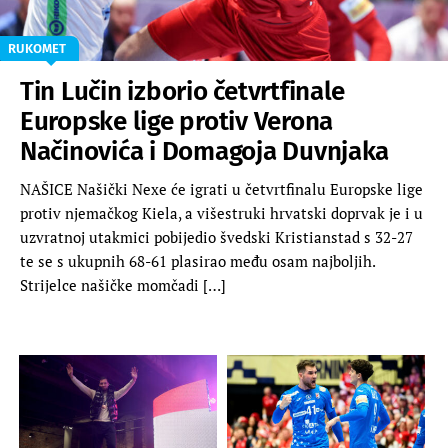
RUKOMET
Tin Lučin izborio četvrtfinale
Europske lige protiv Verona
Načinovića i Domagoja Duvnjaka
NAŠICE Našički Nexe će igrati u četvrtfinalu Europske lige
protiv njemačkog Kiela, a višestruki hrvatski doprvak je i u
uzvratnoj utakmici pobijedio švedski Kristianstad s 32-27
te se s ukupnih 68-61 plasirao među osam najboljih.
Strijelce našičke momčadi […]