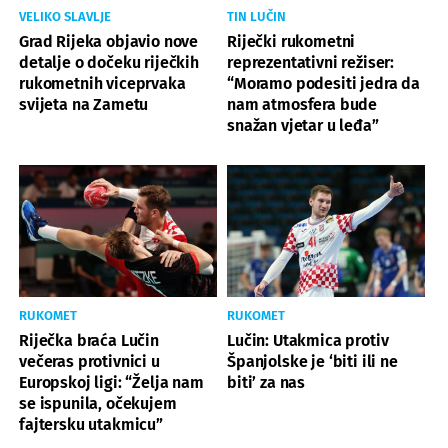
VELIKO SLAVLJE
TIN LUČIN
Grad Rijeka objavio nove
Riječki rukometni
detalje o dočeku riječkih
reprezentativni režiser:
rukometnih viceprvaka
“Moramo podesiti jedra da
svijeta na Zametu
nam atmosfera bude
snažan vjetar u leđa”
RUKOMET
RUKOMET
Riječka braća Lučin
Lučin: Utakmica protiv
večeras protivnici u
Španjolske je ‘biti ili ne
Europskoj ligi: “Želja nam
biti’ za nas
se ispunila, očekujem
fajtersku utakmicu”