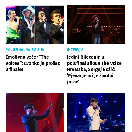
POLUFINALNA EMISIJA
INTERVJU
Emotivna večer “The
Jedini Riječanin u
Voicea”: Evo tko je prošao
polufinalu šoua The Voice
u finale!
Hrvatska, Sergej Božić:
‘Pjevanje mi je životni
poziv’