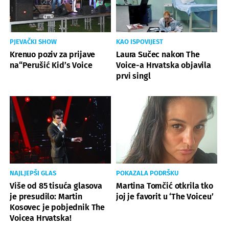
PJEVAČKI SHOW
KAO ISPOVIJEST
Krenuo poziv za prijave
Laura Sučec nakon The
na“Perušić Kid’s Voice
Voice-a Hrvatska objavila
prvi singl
NAJLJEPŠI GLAS
POKAZALA PODRŠKU
Više od 85 tisuća glasova
Martina Tomčić otkrila tko
je presudilo: Martin
joj je favorit u ‘The Voiceu’
Kosovec je pobjednik The
Voicea Hrvatska!