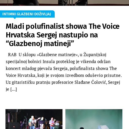
INTIMNI GLAZBENI DOŽIVLJAJ
Mladi polufinalist showa The Voice
Hrvatska Sergej nastupio na
“Glazbenoj matineji”
RAB U sklopu »Glazbene matineje«, u Županijskoj
specijalnoj bolnici Insula proteklog je vikenda održan
koncert mladog pjevača Sergeja, polufinalista showa The
Voice Hrvatska, koji je svojom izvedbom oduševio prisutne.
Uz gitarističku pratnju profesorice Slađane Čolović, Sergej
je […]