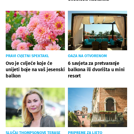
PRAVI CVJETNI SPEKTAKL
OAZA NA OTVORENOM
Ovo je cvijeće koje će
6 savjeta za pretvaranje
unijeti boje na vaš jesenski
balkona ili dvorišta u mini
balkon
resort
SLUČAJ THOMPSONOVE TERASE
PRIPREME ZA LJETO