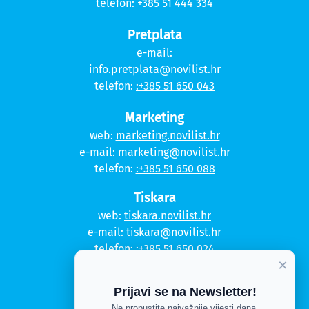
telefon:
+385 51 444 334
Pretplata
e-mail:
info.pretplata@novilist.hr
telefon:
:+385 51 650 043
Marketing
web:
marketing.novilist.hr
e-mail:
marketing@novilist.hr
telefon:
:+385 51 650 088
Tiskara
web:
tiskara.novilist.hr
e-mail:
tiskara@novilist.hr
telefon:
:+385 51 650 024
×
Copyright © 2020. Novi list
Prijavi se na Newsletter!
Ne propustite najvažnije vijesti dana.