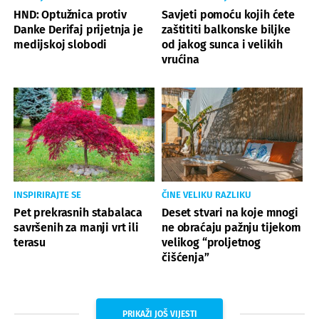
HND: Optužnica protiv
Savjeti pomoću kojih ćete
Danke Derifaj prijetnja je
zaštititi balkonske biljke
medijskoj slobodi
od jakog sunca i velikih
vrućina
INSPIRIRAJTE SE
ČINE VELIKU RAZLIKU
Pet prekrasnih stabalaca
Deset stvari na koje mnogi
savršenih za manji vrt ili
ne obraćaju pažnju tijekom
terasu
velikog “proljetnog
čišćenja”
PRIKAŽI JOŠ VIJESTI