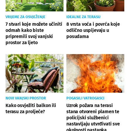
VRIJEME ZA OSVJEŽENJE
IDEALNE ZA TERASU
7 stvari koje možete učiniti
8 vrsta voća i povrća koje
odmah kako biste
odlično uspijevaju u
pripremili svoj vanjski
posudama
prostor za ljeto
NOVI VANJSKI PROSTOR
POGASILI VATROGASCI
Kako osvježiti balkon ili
Uzrok požara na terasi
terasu za proljeće?
stana otvoreni plamen te
policijski službenici
nastavljaju utvrđivati sve
okolnosti nastanka