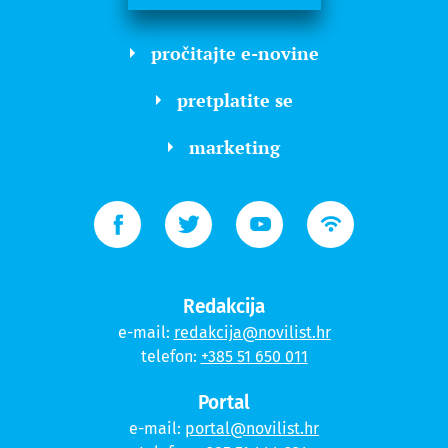
pročitajte e-novine
pretplatite se
marketing
Redakcija
e-mail:
redakcija@novilist.hr
telefon:
+385 51 650 011
Portal
e-mail:
portal@novilist.hr