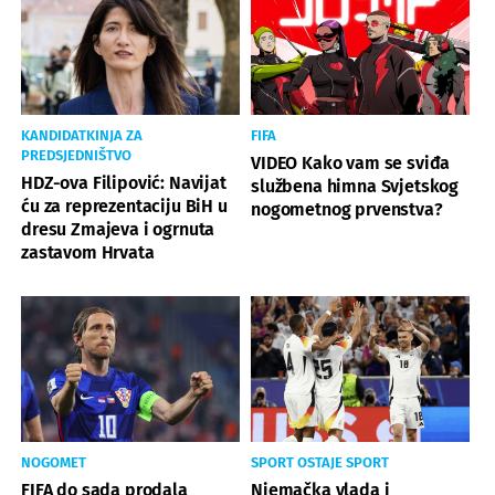
KANDIDATKINJA ZA
FIFA
PREDSJEDNIŠTVO
VIDEO Kako vam se sviđa
HDZ-ova Filipović: Navijat
službena himna Svjetskog
ću za reprezentaciju BiH u
nogometnog prvenstva?
dresu Zmajeva i ogrnuta
zastavom Hrvata
NOGOMET
SPORT OSTAJE SPORT
FIFA do sada prodala
Njemačka vlada i