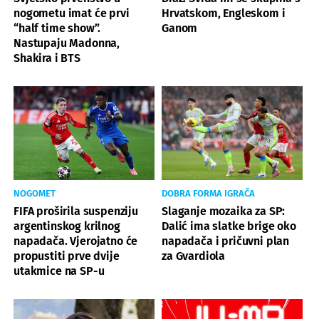
nogometu imat će prvi
Hrvatskom, Engleskom i
“half time show”.
Ganom
Nastupaju Madonna,
Shakira i BTS
NOGOMET
DOBRA FORMA IGRAČA
FIFA proširila suspenziju
Slaganje mozaika za SP:
argentinskog krilnog
Dalić ima slatke brige oko
napadača. Vjerojatno će
napadača i pričuvni plan
propustiti prve dvije
za Gvardiola
utakmice na SP-u