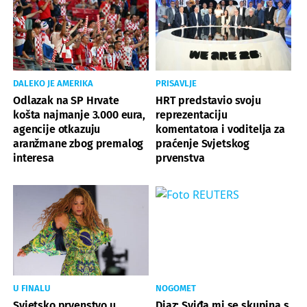
DALEKO JE AMERIKA
PRISAVLJE
Odlazak na SP Hrvate
HRT predstavio svoju
košta najmanje 3.000 eura,
reprezentaciju
agencije otkazuju
komentatora i voditelja za
aranžmane zbog premalog
praćenje Svjetskog
interesa
prvenstva
U FINALU
NOGOMET
Svjetsko prvenstvo u
Diaz: Sviđa mi se skupina s