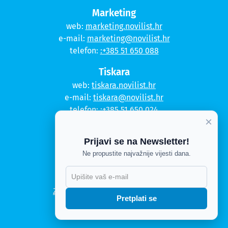
Marketing
web:
marketing.novilist.hr
e-mail:
marketing@novilist.hr
telefon:
:+385 51 650 088
Tiskara
web:
tiskara.novilist.hr
e-mail:
tiskara@novilist.hr
telefon:
:+385 51 650 024
×
Copyright © 2020. Novi list
Prijavi se na Newsletter!
Kontakt
Ne propustite najvažnije vijesti dana.
Politika privatnosti
Politika kolačića
Zahtjev za pristup informacijama
Pretplati se
Impressum