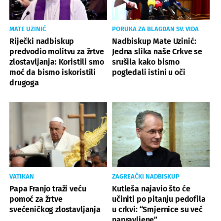
MATE UZINIĆ
PORUKA ZA BLAGDAN SV. VIDA
Riječki nadbiskup
Nadbiskup Mate Uzinić:
predvodio molitvu za žrtve
Jedna slika naše Crkve se
zlostavljanja: Koristili smo
srušila kako bismo
moć da bismo iskoristili
pogledali istini u oči
drugoga
VATIKAN
ZAGREAČKI NADBISKUP
Papa Franjo traži veću
Kutleša najavio što će
pomoć za žrtve
učiniti po pitanju pedofila
svećeničkog zlostavljanja
u crkvi: “Smjernice su već
napravljene”