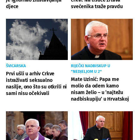
djece
svećenika traže pravdu
ŠVICARSKA
RIJEČKI NADBISKUP U
"NEDJELJOM U 2"
Prvi ušli u arhiv Crkve
Mate Uzinić: Papa me
istraživati seksualno
molio da odem kamo
nasilje, ono što su otkrili ni
nisam želio – u ‘najtežu
sami nisu očekivali
nadbiskupiju’ u Hrvatskoj