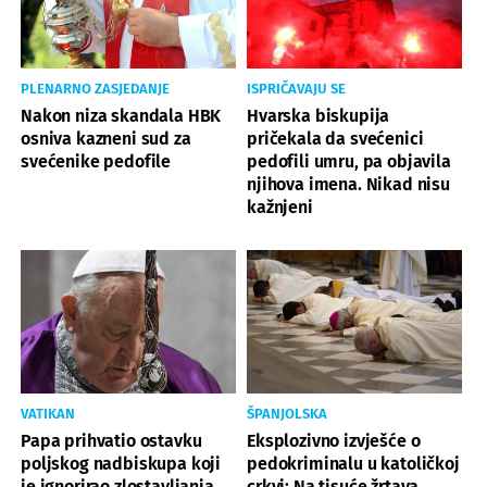
PLENARNO ZASJEDANJE
ISPRIČAVAJU SE
Nakon niza skandala HBK
Hvarska biskupija
osniva kazneni sud za
pričekala da svećenici
svećenike pedofile
pedofili umru, pa objavila
njihova imena. Nikad nisu
kažnjeni
VATIKAN
ŠPANJOLSKA
Papa prihvatio ostavku
Eksplozivno izvješće o
poljskog nadbiskupa koji
pedokriminalu u katoličkoj
je ignorirao zlostavljanja
crkvi: Na tisuće žrtava