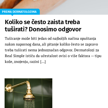
PREMA DERMATOLOZIMA
Koliko se često zaista treba
tuširati? Donosimo odgovor
Tuširanje može biti jedan od najboljih načina opuštanja
nakon napornog dana, ali pitanje koliko često se zapravo
treba tuširati nema jednoznačan odgovor. Dermatolozi za
Real Simple ističu da učestalost ovisi o više faktora — tipu
kože, znojenju, razini […]