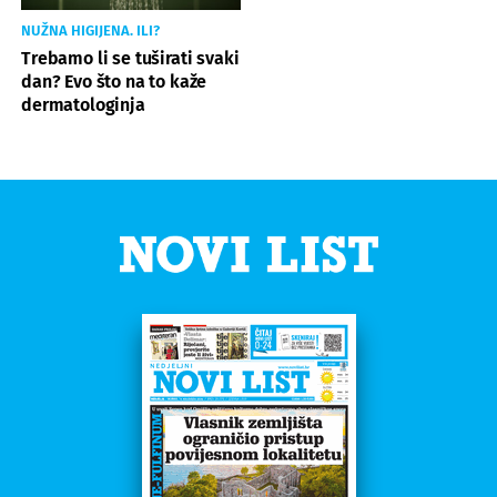
NUŽNA HIGIJENA. ILI?
Trebamo li se tuširati svaki
dan? Evo što na to kaže
dermatologinja