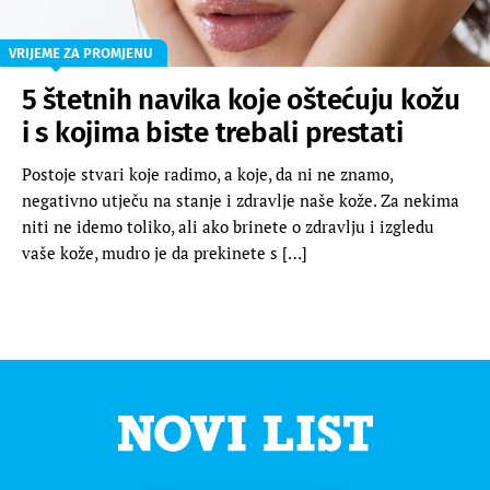
VRIJEME ZA PROMJENU
5 štetnih navika koje oštećuju kožu
i s kojima biste trebali prestati
Postoje stvari koje radimo, a koje, da ni ne znamo,
negativno utječu na stanje i zdravlje naše kože. Za nekima
niti ne idemo toliko, ali ako brinete o zdravlju i izgledu
vaše kože, mudro je da prekinete s […]