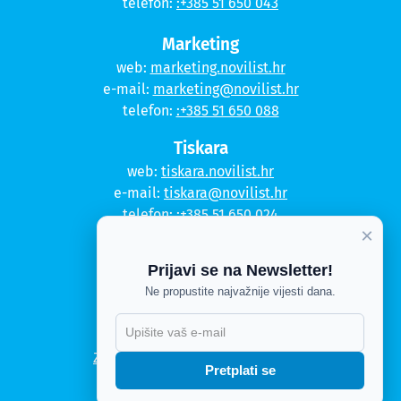
telefon:
:+385 51 650 043
Marketing
web:
marketing.novilist.hr
e-mail:
marketing@novilist.hr
telefon:
:+385 51 650 088
Tiskara
web:
tiskara.novilist.hr
e-mail:
tiskara@novilist.hr
telefon:
:+385 51 650 024
×
Copyright © 2020. Novi list
Prijavi se na Newsletter!
Kontakt
Ne propustite najvažnije vijesti dana.
Politika privatnosti
Politika kolačića
Zahtjev za pristup informacijama
Pretplati se
Impressum