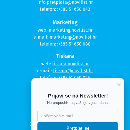
info.pretplata@novilist.hr
telefon:
:+385 51 650 043
Marketing
web:
marketing.novilist.hr
e-mail:
marketing@novilist.hr
telefon:
:+385 51 650 088
Tiskara
web:
tiskara.novilist.hr
e-mail:
tiskara@novilist.hr
telefon:
:+385 51 650 024
×
Copyright © 2020. Novi list
Prijavi se na Newsletter!
Kontakt
Ne propustite najvažnije vijesti dana.
Politika privatnosti
Politika kolačića
Zahtjev za pristup informacijama
Pretplati se