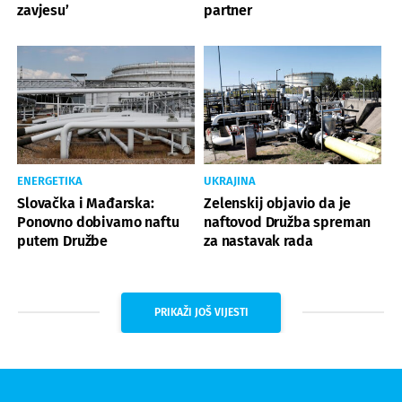
zavjesu’
partner
ENERGETIKA
UKRAJINA
Slovačka i Mađarska:
Zelenskij objavio da je
Ponovno dobivamo naftu
naftovod Družba spreman
putem Družbe
za nastavak rada
PRIKAŽI JOŠ VIJESTI