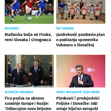
NOGOMET
ŠEF SABORA
Mađarska bolja od Finske,
Jandroković pozdravio plan
remi Slovaka i Crnogoraca
o podizanju spomenika
Vukovaru u Slovačkoj
SLOVAČKI PREMIJER
SAMIT INICIJATIVE TRIJU MORA
Fico poziva na obnovu
Plenković i predsjednici
suradnje Europe i Rusije:
Poljske i Slovačke: SAD
‘Odbacujem novu željeznu
ostaje ključan europski