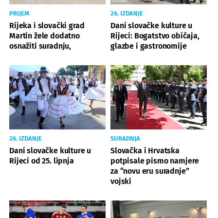
PRIJEM
26. IZDANJE
Rijeka i slovački grad
Dani slovačke kulture u
Martin žele dodatno
Rijeci: Bogatstvo običaja,
osnažiti suradnju,
glazbe i gastronomije
26. IZDANJE
SURADNJA
Dani slovačke kulture u
Slovačka i Hrvatska
Rijeci od 25. lipnja
potpisale pismo namjere
za “novu eru suradnje”
vojski