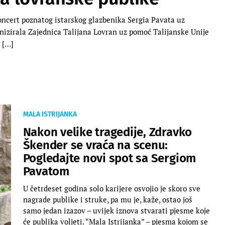
oncert poznatog istarskog glazbenika Sergia Pavata uz
anizirala Zajednica Talijana Lovran uz pomoć Talijanske Unije
 […]
MALA ISTRIJANKA
Nakon velike tragedije, Zdravko
Škender se vraća na scenu:
Pogledajte novi spot sa Sergiom
Pavatom
U četrdeset godina solo karijere osvojio je skoro sve
nagrade publike i struke, pa mu je, kaže, ostao još
samo jedan izazov – uvijek iznova stvarati pjesme koje
će publika voljeti. “Mala Istrijanka” – pjesma kojom se