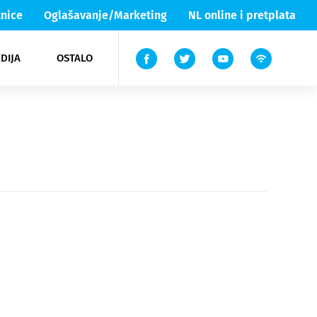
nice
Oglašavanje/Marketing
NL online i pretplata
DIJA
OSTALO
ar
ortovi
 List TV
entari
elgood
Lika & Senj