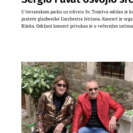
U lovranskom parku uz crkvicu Sv. Trojstva održan je k
prateće glazbenike L’orchestra Istriana. Koncert je org
Rijeka. Održani koncert privukao je u večernjim satima