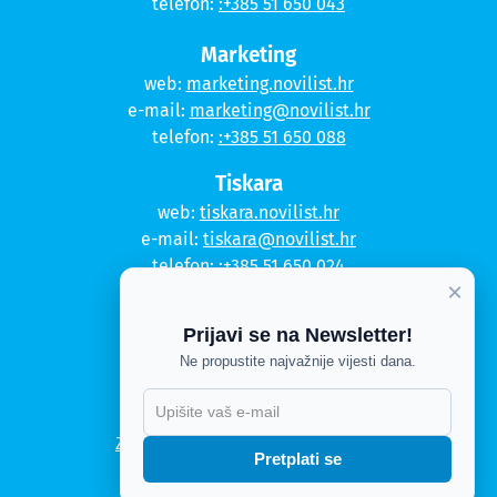
telefon:
:+385 51 650 043
Marketing
web:
marketing.novilist.hr
e-mail:
marketing@novilist.hr
telefon:
:+385 51 650 088
Tiskara
web:
tiskara.novilist.hr
e-mail:
tiskara@novilist.hr
telefon:
:+385 51 650 024
×
Copyright © 2020. Novi list
Prijavi se na Newsletter!
Kontakt
Ne propustite najvažnije vijesti dana.
Politika privatnosti
Politika kolačića
Zahtjev za pristup informacijama
Pretplati se
Impressum