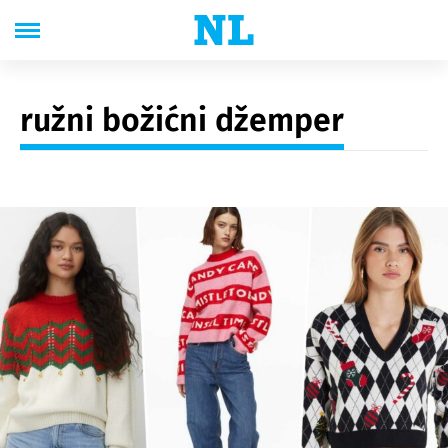
ružni božićni džemper