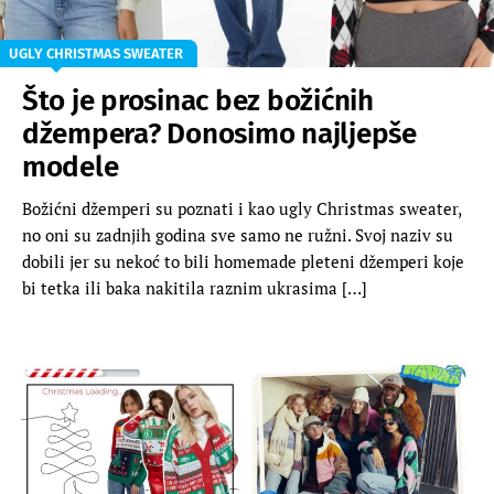
UGLY CHRISTMAS SWEATER
Što je prosinac bez božićnih
džempera? Donosimo najljepše
modele
Božićni džemperi su poznati i kao ugly Christmas sweater,
no oni su zadnjih godina sve samo ne ružni. Svoj naziv su
dobili jer su nekoć to bili homemade pleteni džemperi koje
bi tetka ili baka nakitila raznim ukrasima […]