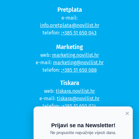
Pretplata
e-mail:
info.pretplata@novilist.hr
telefon:
:+385 51 650 043
Marketing
web:
marketing.novilist.hr
e-mail:
marketing@novilist.hr
telefon:
:+385 51 650 088
Tiskara
web:
tiskara.novilist.hr
e-mail:
tiskara@novilist.hr
telefon:
:+385 51 650 024
×
Copyright © 2020. Novi list
Prijavi se na Newsletter!
Kontakt
Ne propustite najvažnije vijesti dana.