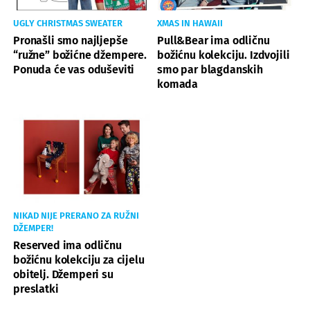
UGLY CHRISTMAS SWEATER
XMAS IN HAWAII
Pronašli smo najljepše
Pull&Bear ima odličnu
“ružne” božićne džempere.
božićnu kolekciju. Izdvojili
Ponuda će vas oduševiti
smo par blagdanskih
komada
NIKAD NIJE PRERANO ZA RUŽNI
DŽEMPER!
Reserved ima odličnu
božićnu kolekciju za cijelu
obitelj. Džemperi su
preslatki