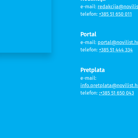
e-mail:
redakcija@novilis
telefon:
+385 51 650 011
Portal
e-mail:
portal@novilist.h
telefon:
+385 51 444 334
Pretplata
e-mail:
info.pretplata@novilist.h
telefon:
:+385 51 650 043