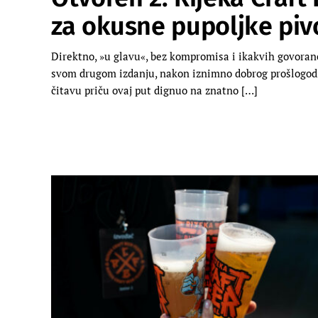
za okusne pupoljke piv
Direktno, »u glavu«, bez kompromisa i ikakvih govoranc
svom drugom izdanju, nakon iznimno dobrog prošlogodišn
čitavu priču ovaj put dignuo na znatno […]