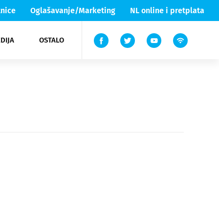
nice
Oglašavanje/Marketing
NL online i pretplata
DIJA
OSTALO
ar
ortovi
 List TV
entari
elgood
Lika & Senj