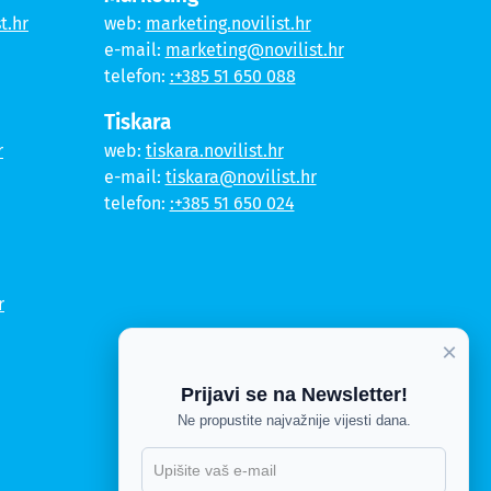
t.hr
web:
marketing.novilist.hr
e-mail:
marketing@novilist.hr
telefon:
:+385 51 650 088
Tiskara
r
web:
tiskara.novilist.hr
e-mail:
tiskara@novilist.hr
telefon:
:+385 51 650 024
r
×
Prijavi se na Newsletter!
Ne propustite najvažnije vijesti dana.