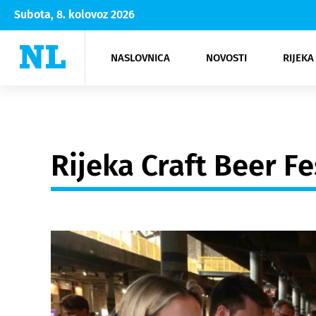
Subota, 8. kolovoz 2026
NASLOVNICA
NOVOSTI
RIJEKA
Rijeka
Kultura
Opatija
Hrvatsk
Moda
NK Rije
Sh
Rijeka Craft Beer Fe