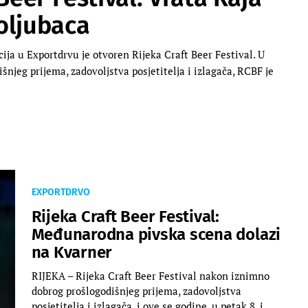
oljubaca
ija u Exportdrvu je otvoren Rijeka Craft Beer Festival. U
jeg prijema, zadovoljstva posjetitelja i izlagača, RCBF je
EXPORTDRVO
Rijeka Craft Beer Festival:
Međunarodna pivska scena dolazi
na Kvarner
RIJEKA – Rijeka Craft Beer Festival nakon iznimno
dobrog prošlogodišnjeg prijema, zadovoljstva
posjetitelja i izlagača, i ove se godine, u petak 8. i