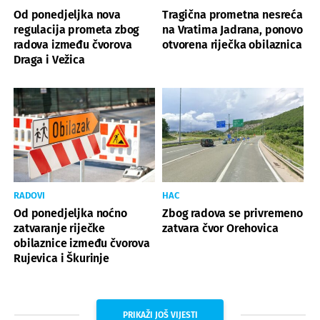
Od ponedjeljka nova
Tragična prometna nesreća
regulacija prometa zbog
na Vratima Jadrana, ponovo
radova između čvorova
otvorena riječka obilaznica
Draga i Vežica
RADOVI
HAC
Od ponedjeljka noćno
Zbog radova se privremeno
zatvaranje riječke
zatvara čvor Orehovica
obilaznice između čvorova
Rujevica i Škurinje
PRIKAŽI JOŠ VIJESTI