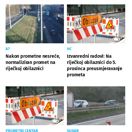
A7
HC
Nakon prometne nesreće,
Izvanredni radovi: Na
normaliziran promet na
riječkoj obilaznici do 5.
riječkoj obilaznici
prosinca preusmjeravanje
prometa
PROMETNI CENTAR
SUDAR