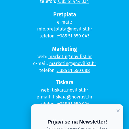
telefon:
+385 51 444 334
Pretplata
e-mail:
info.pretplata@novilist.hr
telefon:
:+385 51 650 043
Marketing
web:
marketing.novilist.hr
e-mail:
marketing@novilist.hr
telefon:
:+385 51 650 088
Tiskara
web:
tiskara.novilist.hr
e-mail:
tiskara@novilist.hr
telefon:
:+385 51 650 024
×
Copyright © 2020. Novi list
Prijavi se na Newsletter!
Ne propustite najvažnije vijesti dana.