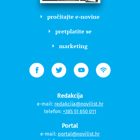
pročitajte e-novine
pretplatite se
marketing
Redakcija
e-mail:
redakcija@novilist.hr
telefon:
+385 51 650 011
Portal
e-mail:
portal@novilist.hr