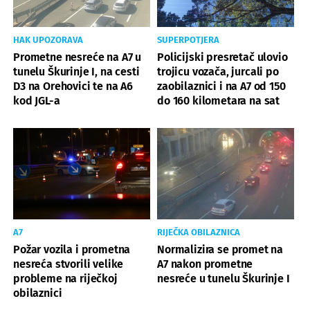
HAK UPOZORAVA
SUPERPOTJERA
Prometne nesreće na A7 u
Policijski presretač ulovio
tunelu Škurinje I, na cesti
trojicu vozača, jurcali po
D3 na Orehovici te na A6
zaobilaznici i na A7 od 150
kod JGL-a
do 160 kilometara na sat
A7
RIJEČKA OBILAZNICA
Požar vozila i prometna
Normalizira se promet na
nesreća stvorili velike
A7 nakon prometne
probleme na riječkoj
nesreće u tunelu Škurinje I
obilaznici