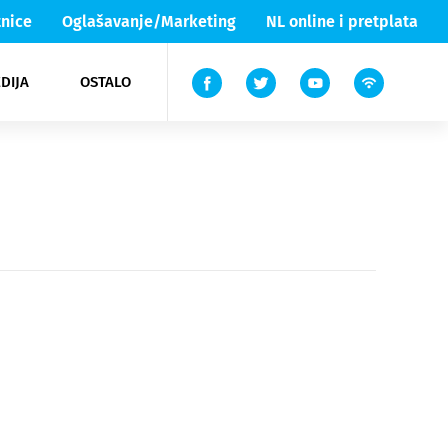
nice
Oglašavanje/Marketing
NL online i pretplata
DIJA
OSTALO
ar
ortovi
 List TV
entari
elgood
Lika & Senj