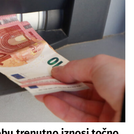
ebu trenutno iznosi točno