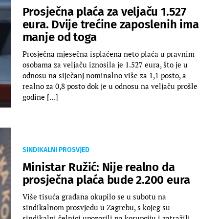
Prosječna plaća za veljaču 1.527
eura. Dvije trećine zaposlenih ima
manje od toga
Prosječna mjesečna isplaćena neto plaća u pravnim
osobama za veljaču iznosila je 1.527 eura, što je u
odnosu na siječanj nominalno više za 1,1 posto, a
realno za 0,8 posto dok je u odnosu na veljaču prošle
godine […]
SINDIKALNI PROSVJED
Ministar Ružić: Nije realno da
prosječna plaća bude 2.200 eura
Više tisuća građana okupilo se u subotu na
sindikalnom prosvjedu u Zagrebu, s kojeg su
sindikalni čelnici upozorili na korupciju i zatražili