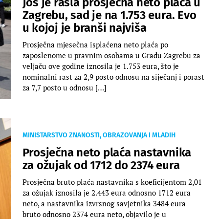
Još je rasla prosječna neto plaća u
Zagrebu, sad je na 1.753 eura. Evo
u kojoj je branši najviša
Prosječna mjesečna isplaćena neto plaća po
zaposlenome u pravnim osobama u Gradu Zagrebu za
veljaču ove godine iznosila je 1.753 eura, što je
nominalni rast za 2,9 posto odnosu na siječanj i porast
za 7,7 posto u odnosu […]
MINISTARSTVO ZNANOSTI, OBRAZOVANJA I MLADIH
Prosječna neto plaća nastavnika
za ožujak od 1712 do 2374 eura
Prosječna bruto plaća nastavnika s koeficijentom 2,01
za ožujak iznosila je 2.443 eura odnosno 1712 eura
neto, a nastavnika izvrsnog savjetnika 3484 eura
bruto odnosno 2374 eura neto, objavilo je u