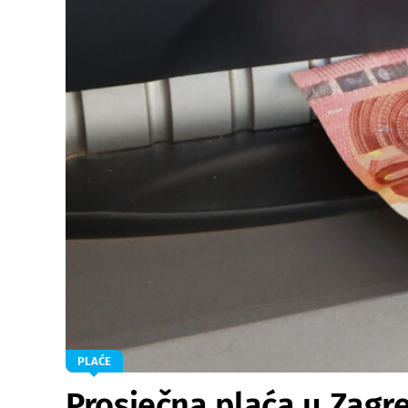
PLAĆE
Prosječna plaća u Zagr