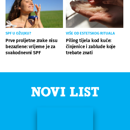
SPF U OŽUJKU?
VIŠE OD ESTETSKOG RITUALA
Prve proljetne zrake nisu
Piling tijela kod kuće:
bezazlene: vrijeme je za
činjenice i zablude koje
svakodnevni SPF
trebate znati