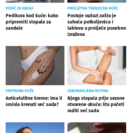
VODIČ ZA NJEGU
PROLJETNA TRANZICIJA KOŽE
Pedikura kod kuće: kako
Postoje razlozi zašto je
pripremiti stopala za
suhoća potkoljenica i
sandale
laktova u proljeće posebno
izražena
PRIPREMA KOŽE
ZABORAVLJENA RUTINA
Anticelulitne kreme: ima li
Njega stopala prije sezone
smisla krenuti već sada?
otvorene obuće: što početi
raditi već sada