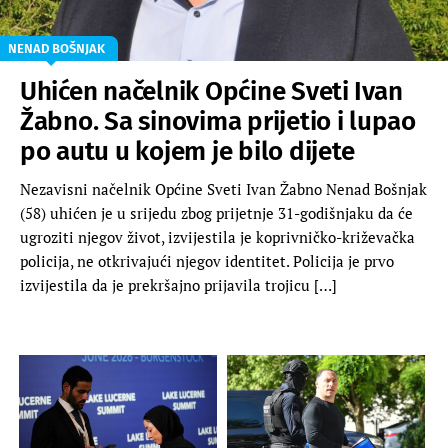
NENAD BOŠNJAK
Uhićen načelnik Općine Sveti Ivan
Žabno. Sa sinovima prijetio i lupao
po autu u kojem je bilo dijete
Nezavisni načelnik Općine Sveti Ivan Žabno Nenad Bošnjak
(58) uhićen je u srijedu zbog prijetnje 31-godišnjaku da će
ugroziti njegov život, izvijestila je koprivničko-križevačka
policija, ne otkrivajući njegov identitet. Policija je prvo
izvijestila da je prekršajno prijavila trojicu […]