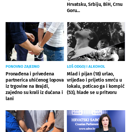
Hrvatsku, Srbiju, BiH, Crnu
Goru…
PONOVNO ZAJEDNO
LOŠ ODGOJ I ALKOHOL
Pronađena i privedena
Mlad i pijan (18) urlao,
partnerica uhićenog lopova
vrijeđao i prijetio smrću u
iz trgovine na Brajdi,
lokalu, poticao ga i kompić
zajedno su krali iz dućana i
(53), hlade se u pritvoru
lani