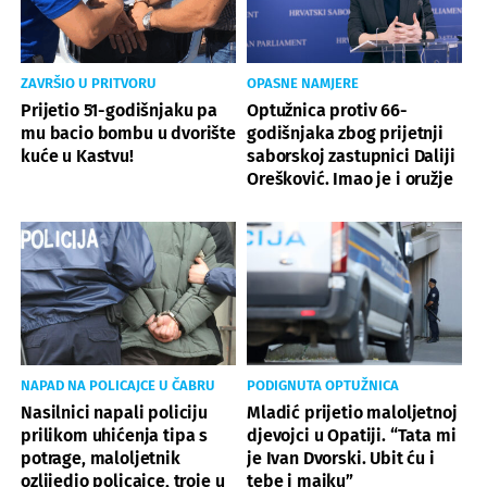
ZAVRŠIO U PRITVORU
OPASNE NAMJERE
Prijetio 51-godišnjaku pa
Optužnica protiv 66-
mu bacio bombu u dvorište
godišnjaka zbog prijetnji
kuće u Kastvu!
saborskoj zastupnici Daliji
Orešković. Imao je i oružje
NAPAD NA POLICAJCE U ČABRU
PODIGNUTA OPTUŽNICA
Nasilnici napali policiju
Mladić prijetio maloljetnoj
prilikom uhićenja tipa s
djevojci u Opatiji. “Tata mi
potrage, maloljetnik
je Ivan Dvorski. Ubit ću i
ozlijedio policajce, troje u
tebe i majku”