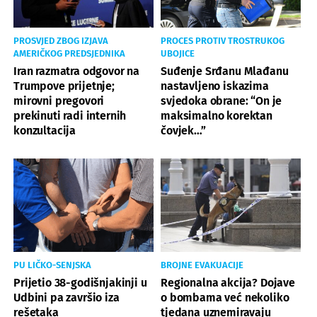
PROSVJED ZBOG IZJAVA
PROCES PROTIV TROSTRUKOG
AMERIČKOG PREDSJEDNIKA
UBOJICE
Iran razmatra odgovor na
Suđenje Srđanu Mlađanu
Trumpove prijetnje;
nastavljeno iskazima
mirovni pregovori
svjedoka obrane: “On je
prekinuti radi internih
maksimalno korektan
konzultacija
čovjek…”
PU LIČKO-SENJSKA
BROJNE EVAKUACIJE
Prijetio 38-godišnjakinji u
Regionalna akcija? Dojave
Udbini pa završio iza
o bombama već nekoliko
rešetaka
tjedana uznemiravaju