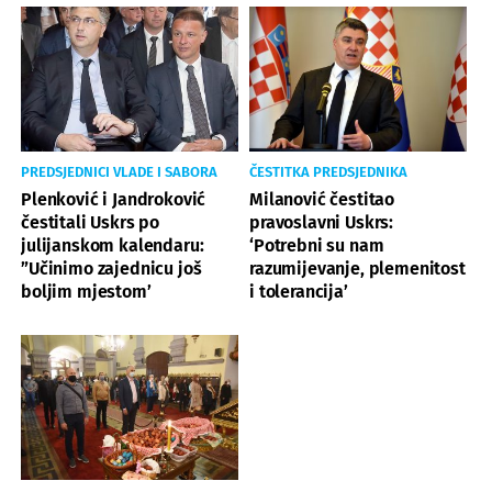
PREDSJEDNICI VLADE I SABORA
ČESTITKA PREDSJEDNIKA
Plenković i Jandroković
Milanović čestitao
čestitali Uskrs po
pravoslavni Uskrs:
julijanskom kalendaru:
‘Potrebni su nam
”Učinimo zajednicu još
razumijevanje, plemenitost
boljim mjestom’
i tolerancija’