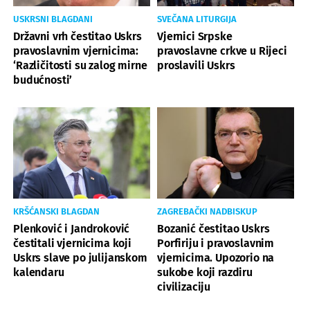
USKRSNI BLAGDANI
SVEČANA LITURGIJA
Državni vrh čestitao Uskrs
Vjernici Srpske
pravoslavnim vjernicima:
pravoslavne crkve u Rijeci
‘Različitosti su zalog mirne
proslavili Uskrs
budućnosti’
KRŠĆANSKI BLAGDAN
ZAGREBAČKI NADBISKUP
Plenković i Jandroković
Bozanić čestitao Uskrs
čestitali vjernicima koji
Porfiriju i pravoslavnim
Uskrs slave po julijanskom
vjernicima. Upozorio na
kalendaru
sukobe koji razdiru
civilizaciju