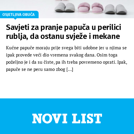
OSJETLJIVA OBUĆA
Savjeti za pranje papuča u perilici
rublja, da ostanu svježe i mekane
Kućne papuče moraju prije svega biti udobne jer u njima se
ipak provede veći dio vremena svakog dana. Osim toga
poželjno je i da su čiste, pa ih treba povremeno oprati. Ipak,
papuče se ne peru samo zbog […]