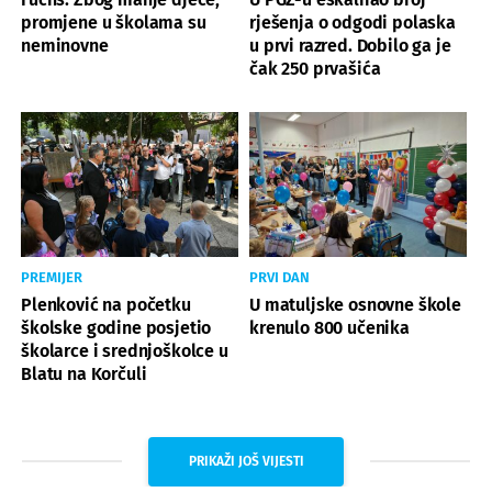
promjene u školama su
rješenja o odgodi polaska
neminovne
u prvi razred. Dobilo ga je
čak 250 prvašića
PREMIJER
PRVI DAN
Plenković na početku
U matuljske osnovne škole
školske godine posjetio
krenulo 800 učenika
školarce i srednjoškolce u
Blatu na Korčuli
PRIKAŽI JOŠ VIJESTI