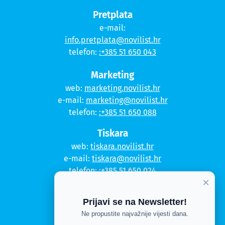
Pretplata
e-mail:
info.pretplata@novilist.hr
telefon:
:+385 51 650 043
Marketing
web:
marketing.novilist.hr
e-mail:
marketing@novilist.hr
telefon:
:+385 51 650 088
Tiskara
web:
tiskara.novilist.hr
e-mail:
tiskara@novilist.hr
telefon:
:+385 51 650 024
×
Copyright © 2020. Novi list
Prijavi se na Newsletter!
Kontakt
Ne propustite najvažnije vijesti dana.