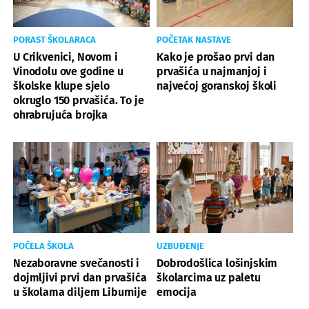
PORAST ŠKOLARACA
POČETAK NASTAVE
U Crikvenici, Novom i
Kako je prošao prvi dan
Vinodolu ove godine u
prvašića u najmanjoj i
školske klupe sjelo
najvećoj goranskoj školi
okruglo 150 prvašića. To je
ohrabrujuća brojka
POČELA ŠKOLA
UZBUĐENJE
Nezaboravne svečanosti i
Dobrodošlica lošinjskim
dojmljivi prvi dan prvašića
školarcima uz paletu
u školama diljem Liburnije
emocija