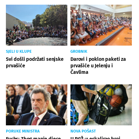
SJELI U KLUPE
GROBNIK
Svi došli podržati senjske
Darovi i poklon paketi za
prvašiće
prvašiće u Jelenju i
Čavlima
PORUKE MINISTRA
NOVA POŠAST
Fuchs: Zbog manje djece,
U PGŽ-u eskalirao broj